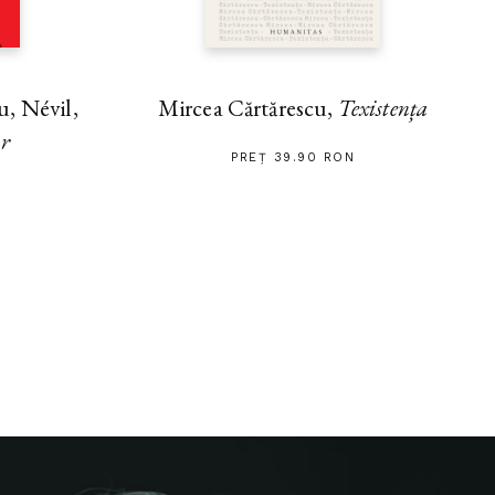
, Névil,
Mircea Cărtărescu,
Texistența
ar
PREȚ 39.90 RON