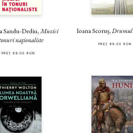
Ioana Scoruș,
Drumul s
na Sandu-Dediu,
Muzici
tonuri naţionaliste
PREȚ 89.00 RON
PREȚ 69.00 RON