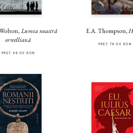
 Wolton,
Lumea noastră
E.A. Thompson,
H
orwelliană
PREȚ 79.00 RON
PREȚ 49.00 RON