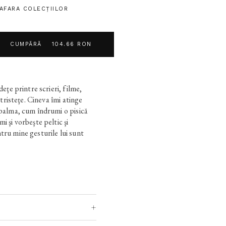
 AFARA COLECŢIILOR
CUMPĂRĂ
104.66 RON
deţe printre scrieri, filme,
e tristeţe. Cineva îmi atinge
 palma, cum îndrumi o pisică
i şi vorbeşte peltic şi
tru mine gesturile lui sunt
ţii, iar vocea e insuportabilă
ă citesc, ce să ascult, dar de
oane scrise pe plăcile de
unci pe secundă nu pot decât
-mi spune «încremeneşte!»
 indescriptibilă geometric, şi
ai multe sunt din materie-
n mintea mea, nu se-mbină nici