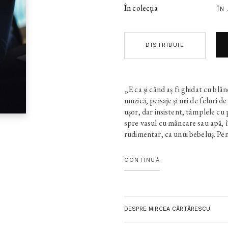
În colecția
ÎN
DISTRIBUIE
„E ca şi când aș fi ghidat cu blân
muzică, peisaje şi mii de feluri d
uşor, dar insistent, tâmplele cu
spre vasul cu mâncare sau apă, îm
rudimentar, ca unui bebeluş. Pen
însă teribile îndemnuri şi interdic
ca de un tunet. Mi se impune ce s
CONTINUĂ
atâtea porunci (cele câteva trili
piatră), de atâtea afurisite por
să-ncremenesc, deşi niciuna nu
Lumea e ţăndări şi aşchii, fiecare
DESPRE MIRCEA CĂRTĂRESCU
care nu se-mbină, fiindcă cele m
ntunecată. Iar dacă nu se-mbină-