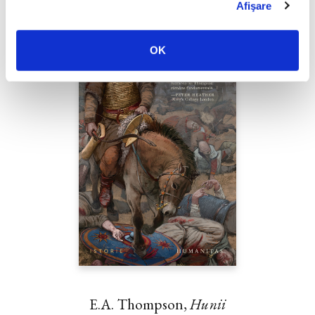
Afişare
OK
E.A. Thompson,
Hunii