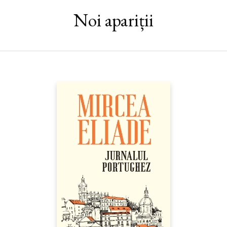
martirul Japoniei eroice, cu care putem spune că s-a contopit în
răspăr.“ — MARGUERITE YOURCENAR
Noi apariții
„Ce distincţie există între moartea eroică și cea decadentă?
Calea duală a crudei stopări a salvării dovedește că, în ultimă
instanţă, sunt unul și același lucru, iar etica literară și etica
acţiunii nu sunt decât eforturi patetice de rezistenţă împotriva
morţii și a uitării.
Singura diferenţă posibilă o reprezintă prezenţa sau absenţa ideii
de onoare, pentru care moartea este «ceva care trebuie văzut»,
și prezenţa sau absenţa esteticii formale a morţii care o
însoţește, cu alte cuvinte natura tragică a modului în care
abordăm moartea și frumuseţea trupului care se‑ndreaptă spre
pieire. Așadar, când vine vorba de‑o moarte frumoasă, suntem
condamnaţi la inegalităţi și grade de noroc direct proporţionale
cu inegalităţile și gradele de noroc cu care am fost binecuvântaţi
încă de la naștere, cu toate că această inegalitate este oarecum
obstrucţionată în ziua de azi de faptul că omului modern îi
lipsește aproape cu desăvârșire dorinţa grecilor antici de‑a trăi
«frumos» și de‑a muri «frumos».“ — YUKIO MISHIMA