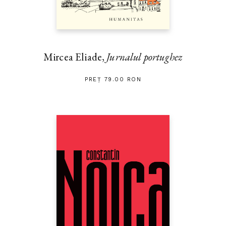
Fotografia de pe copertă: Yukio Mishima, în ipostază de
războinic japonez, purtând pe cap
hachimaki
de kamikaze și
mânuind o
katana
Mircea Eliade,
Jurnalul portughez
PREȚ 79.00 RON