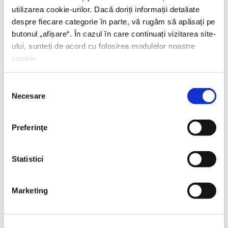
utilizarea cookie-urilor. Dacă doriți informații detaliate
despre fiecare categorie în parte, vă rugăm să apăsați pe
butonul „
afișare
“. În cazul în care continuați vizitarea site-
ului, sunteți de acord cu folosirea modulelor noastre
cookie.
Selecția
Necesare
consimțământului
Preferinţe
Statistici
Thierry Wolton,
Lumea noastră orwelliană
Marketing
PREȚ 49.00 RON