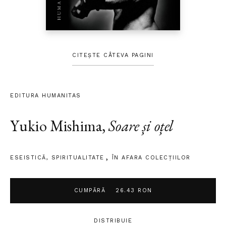
CITEȘTE CÂTEVA PAGINI
EDITURA HUMANITAS
Yukio Mishima
,
Soare și oțel
ESEISTICĂ
,
SPIRITUALITATE
ÎN AFARA COLECŢIILOR
CUMPĂRĂ
26.43 RON
DISTRIBUIE