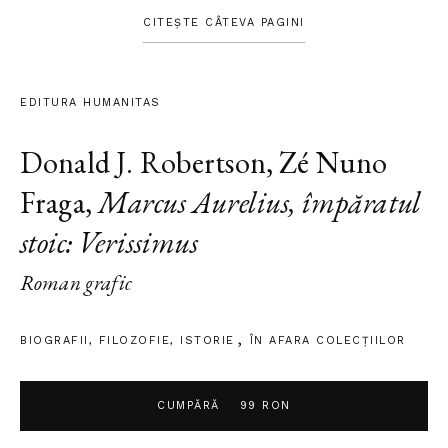
CITEȘTE CÂTEVA PAGINI
EDITURA HUMANITAS
Donald J. Robertson
,
Zé Nuno
Fraga
,
Marcus Aurelius, împăratul
stoic: Verissimus
Roman grafic
BIOGRAFII
,
FILOZOFIE
,
ISTORIE
ÎN AFARA COLECŢIILOR
CUMPĂRĂ
99 RON