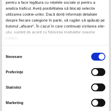
pentru a face legătura cu rețelele sociale și pentru a
analiza traficul. Aveți posibilitatea să blocați selectiv
utilizarea cookie-urilor. Dacă doriți informații detaliate
despre fiecare categorie în parte, vă rugăm să apăsați pe
butonul „
afișare
“. În cazul în care continuați vizitarea site-
ului, sunteți de acord cu folosirea modulelor noastre
cookie.
Selecția
Necesare
consimțământului
Preferinţe
Statistici
Marketing
Thierry Wolton,
Lumea noastră orwelliană