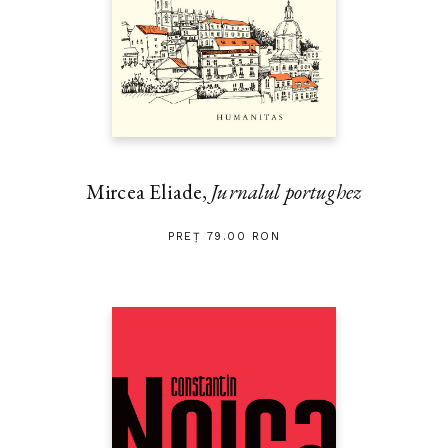
„Donald Robertson este unul dintre autorii mei preferați dintre
experții în stoicism.“ — RYAN HOLIDAY
Mircea Eliade,
Jurnalul portughez
PREȚ 79.00 RON