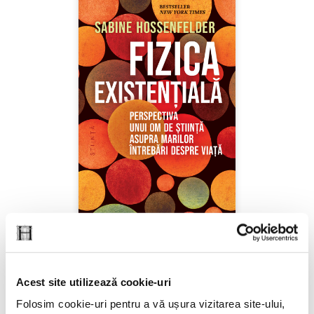
Sabine Hossenfelder,
Fizica existenţială
Acest site utilizează cookie-uri
PREȚ 71.99 RON
Folosim cookie-uri pentru a vă ușura vizitarea site-ului,