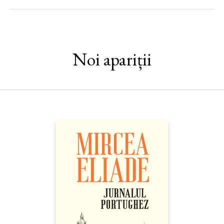
greu încercat de soartă, Marcus Aurelius reușește – prin
autodisciplina și prin cunoașterea de sine pe care le cultivă
studiind filozofia stoică – să dea un sens înalt propriei vieți,
rămânând până azi în conștiința omenirii ca una dintre cele mai
luminoase figuri ale istoriei.
Noi apariții
Împărat, filozof și general, Marcus Aurelius întruchipează unul
dintre cele mai complexe destine ale Antichității. Romanul
grafic ne aduce în fața ochilor întreaga sa viață: de la copilărie,
educație și parcursul politic până la campaniile militare, intrigile
de familie și mecanismele puterii imperiale.
Verissimus
este un volum conceput ca o călătorie în culisele
sociale, politice, militare sau etnografice ale Imperiului Roman,
ce impresionează atât prin forța artistică și narativă, cât și prin
acuratețea informației și bogăția detaliului – textual și vizual.
Fiecare pagină este construită cu un desăvârșit respect pentru
adevăr și izvoarele istorice, oferindu-ne o biografie completă,
precis documentată și cât se poate de fidelă. Este în aceeași
măsură o experiență narativă captivantă pentru pasionații de
istorie sau de cultură clasică – și pentru noi toți, cei care avem
nevoie de modele și sfaturi în continua căutare de sine.