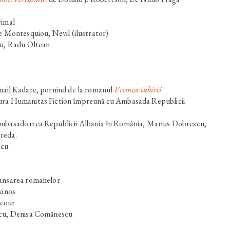
rimal
de Montesquiou
,
Nevil
(ilustrator)
cu, Radu Oltean
mail Kadare
, pornind de la romanul
Vremea iubirii
ura Humanitas Fiction împreună cu Ambasada Republicii
ambasadoarea Republicii Albania în România, Marius Dobrescu,
reda.
scu
lansarea romanelor
kinos
acour
scu, Denisa Comănescu