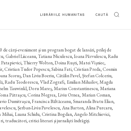
LIBRĂRIILE HUMANITAS
CAUTĂ
90 de cărți-eveniment și un program bogat de lansări, prilej de
cu, Gabriel Liiceanu, Tatiana Niculescu, Ioana Pârvulescu, Radu
Patapievici, Thierry Wolton, Doina Ruști, Matei Vișniec,
, Cristian Tudor Popescu, Sabina Fati, Cristian Preda, Cosmin
ana Scoruș, Dan Liviu Boeriu, Cătălin Pavel, Ștefan Colceriu,
țilă, Radu Teodorescu, Vlad Zografi, Emilian Mihailov, Magda
lhelm Tauwinkl, Doru Mareș, Marius Constantinescu, Mariana
 Toma Pătrașcu, Corina Negrea, Liviu Ornea, Marian Coman,
vio Dumitrașcu, Francisca Băltăceanu, Smaranda Bratu Elian,
Pavelescu, Șerban-Liviu Pavelescu, Ana Barton, Alina Purcaru,
na Mihai, Luana Schidu, Cristina Bogdan, Angelo Mitchievici,
, traducători, critici literari și jurnaliști îndrăgiți.