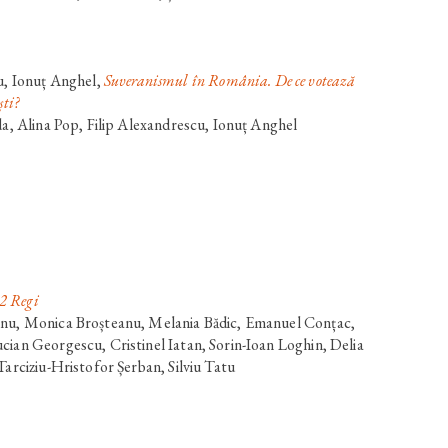
u
,
Ionuț Anghel
,
Suveranismul în România. De ce votează
ști?
da, Alina Pop, Filip Alexandrescu, Ionuț Anghel
 2 Regi
anu, Monica Broșteanu, Melania Bădic, Emanuel Conțac,
cian Georgescu, Cristinel Iatan, Sorin-Ioan Loghin, Delia
Tarciziu-Hristofor Șerban, Silviu Tatu