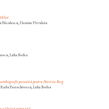
ibliei
 Niculescu, Dionisie Pîrvuloiu
nescu, Lidia Bodea
utobiografie povestită pentru Patricia Borg
 Radu Paraschivescu, Lidia Bodea
tre o tânără gimnastă