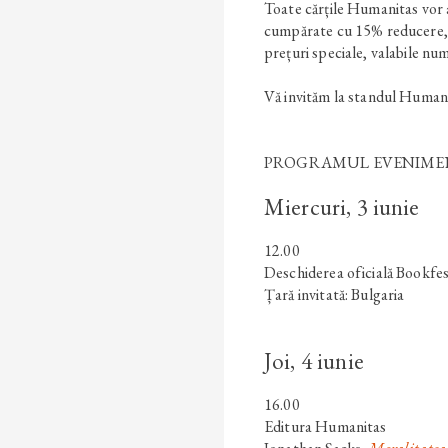
Toate cărțile Humanitas vor a
cumpărate cu 15% reducere, ia
prețuri speciale, valabile nu
Vă invităm la standul Humani
PROGRAMUL EVENIME
Miercuri, 3 iunie
12.00
Deschiderea oficială Bookfe
Țară invitată: Bulgaria
Joi, 4 iunie
16.00
Editura Humanitas