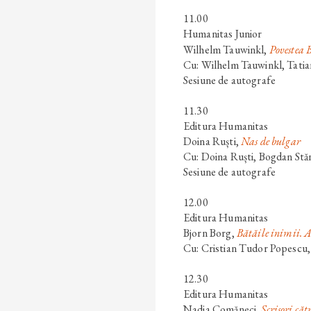
11.00
Humanitas Junior
Wilhelm Tauwinkl
,
Povestea B
Cu: Wilhelm Tauwinkl, Tatian
Sesiune de autografe
11.30
Editura Humanitas
Doina Ruști
,
Nas de bulgar
Cu: Doina Ruști, Bogdan Stă
Sesiune de autografe
12.00
Editura Humanitas
Bjorn Borg
,
Bătăile inimii. A
Cu: Cristian Tudor Popescu,
12.30
Editura Humanitas
Nadia Comăneci
,
Scrisori că