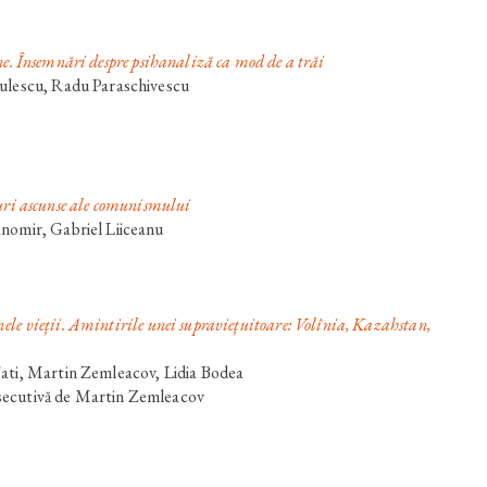
e. Însemnări despre psihanaliză ca mod de a trăi
șulescu, Radu Paraschivescu
uri ascunse ale comunismului
nomir, Gabriel Liiceanu
ele vieții. Amintirile unei supraviețuitoare: Volînia, Kazahstan,
Fati, Martin Zemleacov, Lidia Bodea
secutivă de Martin Zemleacov