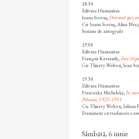
18.30
Editura Humanitas
Ioana Scoruș
,
Drumul spre sin
Cu: Ioana Scoruș, Alina Nec
Sesiune de autografe
19.00
Editura Humanitas
François Kersaudy
,
Zece chip
Cu: Thierry Wolton, Ioan Sta
19.30
Editura Humanitas
Franceska Michalska
,
În num
Polonia, 1923–1951
Cu: Thierry Wolton, Sabina 
Eveniment cu traducere con
Sâmbătă, 6 iunie