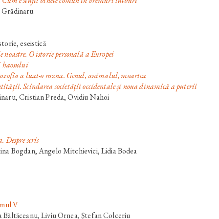
 Cum e slujit binele comun în vremuri tulburi
a Grădinaru
torie, eseistică
e noastre. O istorie personală a Europei
i haosului
lozofia a luat-o razna. Genul, animalul, moartea
ității. Scindarea societății occidentale și noua dinamică a puterii
naru, Cristian Preda, Ovidiu Nahoi
. Despre scris
ina Bogdan, Angelo Mitchievici, Lidia Bodea
umul V
 Băltăceanu, Liviu Ornea, Ștefan Colceriu