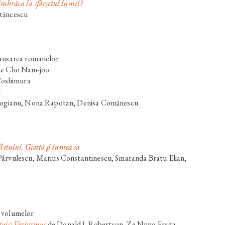
îmbrăca la sfârșitul lumii?
Stăncescu
lansarea romanelor
de
Cho Nam-joo
Yoshimura
i
 Gogianu, Nona Rapotan, Denisa Comănescu
fletului. Giotto și lumea sa
Pârvulescu, Marius Constantinescu, Smaranda Bratu Elian,
 volumelor
oic: Verissimus
de
Donald J. Robertson
,
Ze Nuno Fraga