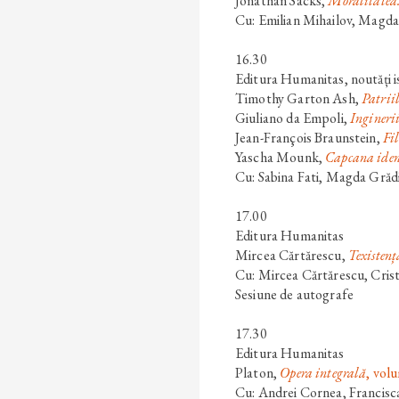
Jonathan Sacks
,
Moralitatea.
Cu: Emilian Mihailov, Magd
16.30
Editura Humanitas, noutăți is
Timothy Garton Ash
,
Patriil
Giuliano da Empoli
,
Ingineri
Jean-François Braunstein
,
Fi
Yascha Mounk
,
Capcana ident
Cu: Sabina Fati, Magda Grădi
17.00
Editura Humanitas
Mircea Cărtărescu
,
Texistența
Cu: Mircea Cărtărescu, Crist
Sesiune de autografe
17.30
Editura Humanitas
Platon
,
Opera integrală
, vol
Cu: Andrei Cornea, Francisca