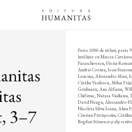
Peste 1000 de titluri, peste 
întâlnire cu Mircea Cărtăres
Paraschivescu, Horia-Roman 
anitas
Andrei Cornea, Ioan Stanomir
Leucuța, Alessandro Masi, Io
Cătălin Vasilescu, Mihai Fră
itas
Grădinaru, Ana Alfianu, Wi
Chifiriuc, Natasa Vaidianu,
David Neagu, Alessandro‑Fla
t, 3–7
Nicoleta Silvia Ioana, Alina 
Cristian Pătrășconiu, Cătăli
Bogdan Stănescu și alți scriitori