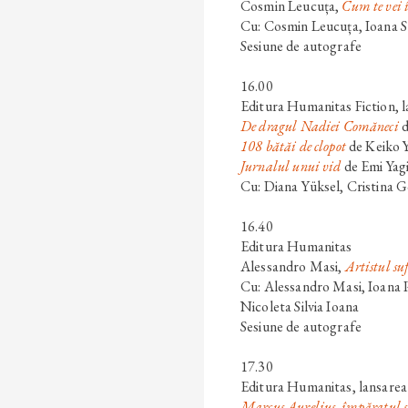
Cosmin Leucuța
,
Cum te vei 
Cu: Cosmin Leucuța, Ioana 
Sesiune de autografe
16.00
Editura Humanitas Fiction, 
De dragul Nadiei Comăneci
108 bătăi de clopot
de
Keiko 
Jurnalul unui vid
de
Emi Yag
Cu: Diana Yüksel, Cristina
16.40
Editura Humanitas
Alessandro Masi
,
Artistul su
Cu: Alessandro Masi, Ioana 
Nicoleta Silvia Ioana
Sesiune de autografe
17.30
Editura Humanitas, lansarea
Marcus Aurelius, împăratul st