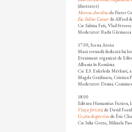
(ilustrator)
Marcus Aurelius
de
Pierre G
Eu, Iulius Caesar
de
Alfred 
Cu: Sabina Fati, Vlad Stroes
Moderator: Radu Gârmacea
17.00
, Scena Arena
Masă rotundă dedicată lui
Is
Eveniment organizat de Edit
Albania în România
Cu: E.S. Enkeleda Mërkuri, 
Magda Grădinaru, Cristian P
Moderator: Denisa Comăne
18.00
Editura Humanitas Fiction, 
Viața fericită
de
David Foen
Ce știu despre tine
de
Éric Ch
Cu: Iulia Gorzo, Mihaela Pa