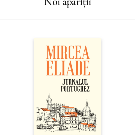
Noi apariții
publică pe care a căpătat-o, în chip firesc, o devenire
interioară.“ — GABRIEL LIICEANU