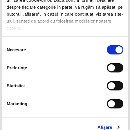
utilizarea cookie-urilor. Dacă doriți informații detaliate
despre fiecare categorie în parte, vă rugăm să apăsați pe
butonul „
afișare
“. În cazul în care continuați vizitarea site-
ului, sunteți de acord cu folosirea modulelor noastre
cookie.
Selecția
Necesare
consimțământului
Preferinţe
Statistici
Thierry Wolton,
Lumea noastră orwelliană
Marketing
PREȚ 49.00 RON
Afişare