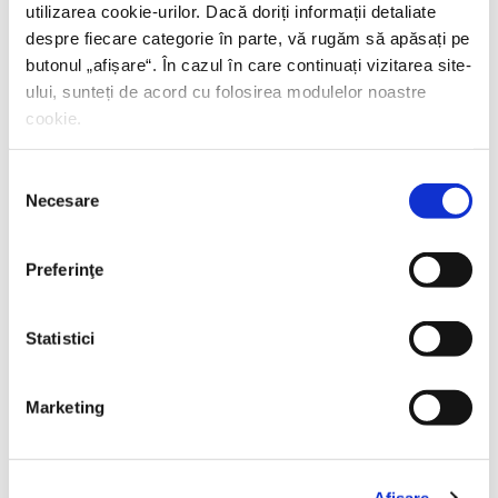
utilizarea cookie-urilor. Dacă doriți informații detaliate
despre fiecare categorie în parte, vă rugăm să apăsați pe
Doina Jela,
Lexiconul negru
butonul „
afișare
“. În cazul în care continuați vizitarea site-
ului, sunteți de acord cu folosirea modulelor noastre
cookie.
Selecția
Necesare
consimțământului
Preferinţe
Statistici
Marketing
Doina Jela,
Drumul Damascului
Afişare