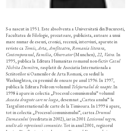
S-a nascut in 1951. Este absolventa a Universitatii din Bucuresti,
Facultatea de Filologie, prozatoare, publicista, autoare a unui
mare numar de eseuri, cronici, recenzii, interviuri, aparute in
reviste ca
Tomis
,
Arta
,
Amfiteatru
,
Romania literara
,
Contemporanul
,
Familia
,
Observator
(Munchen),
22
,
Vatra
. In
1995, publica la Editura Humanitas romanul non-fictiv
Cazul
Nichita Dumitru
, rasplatit de Asociatia Internationala a
Scriitorilor si Oamenilor de Arta Romani, cu sediul la
Washinghton, cu premiul de onoare pe anul 1996. In 1997,
publica la Editura Polirom volumul
Telejurnalul de noapte
. In
1998 ii apare in colectia „Procesul comunismului“ volumul
Aceasta dragoste care ne leaga
, desemnat „Cartea anului“ la
Targul international de carte de la Timisoara. In 1999 ii apare,
tot in colectia „Procesul comunismului“, cartea
Drumul
Damascului
(reeditata in 2002), iar in 2001
Lexiconul negru,
unelte ale represiunii comuniste
. Tot in anul 2001, regizorul