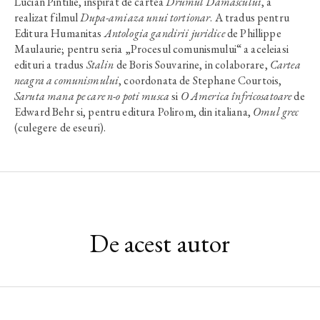
Lucian Pintilie, inspirat de cartea
Drumul Damascului
, a
realizat filmul
Dupa-amiaza unui tortionar
. A tradus pentru
Editura Humanitas
Antologia gandirii juridice
de Phillippe
Maulaurie; pentru seria „Procesul comunismului“ a aceleiasi
edituri a tradus
Stalin
de Boris Souvarine, in colaborare,
Cartea
neagra a comunismului
, coordonata de Stephane Courtois,
Saruta mana pe care n-o poti musca
si
O America înfricosatoare
de
Edward Behr si, pentru editura Polirom, din italiana,
Omul grec
(culegere de eseuri).
De acest autor