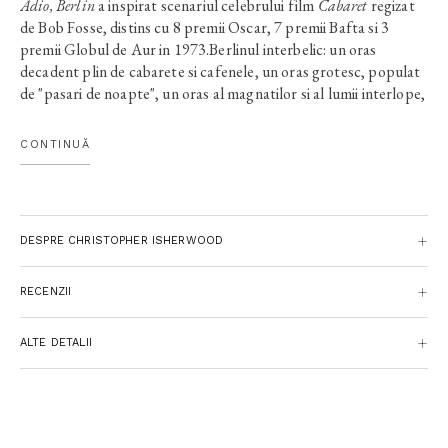
Adio, Berlin
a inspirat scenariul celebrului film
Cabaret
regizat
de Bob Fosse, distins cu 8 premii Oscar, 7 premii Bafta si 3
premii Globul de Aur in 1973.Berlinul interbelic: un oras
decadent plin de cabarete si cafenele, un oras grotesc, populat
de "pasari de noapte", un oras al magnatilor si al lumii interlope,
un oras plin de pericole, unde amenintarea tacuta a nazismului
se va transforma curand intr-o realitate atroce.
CONTINUĂ
DESPRE CHRISTOPHER ISHERWOOD
RECENZII
ALTE DETALII