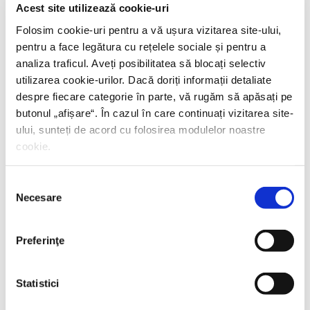
Acest site utilizează cookie-uri
Folosim cookie-uri pentru a vă ușura vizitarea site-ului,
pentru a face legătura cu rețelele sociale și pentru a
analiza traficul. Aveți posibilitatea să blocați selectiv
utilizarea cookie-urilor. Dacă doriți informații detaliate
despre fiecare categorie în parte, vă rugăm să apăsați pe
butonul „
afișare
“. În cazul în care continuați vizitarea site-
ului, sunteți de acord cu folosirea modulelor noastre
cookie.
Selecția
Necesare
consimțământului
Preferinţe
Statistici
Shiva Rahbaran,
Numele meu e Nevinovăție