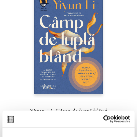
Yiyun Li,
Câmp de luptă blând
PREȚ 42.00 RON