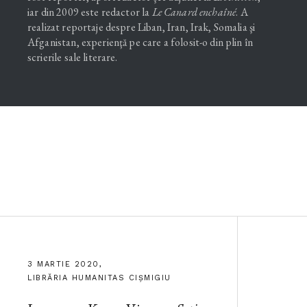
iar din 2009 este redactor la
Le Canard enchaîné
. A
realizat reportaje despre Liban, Iran, Irak, Somalia şi
Afganistan, experienţă pe care a folosit-o din plin în
scrierile sale literare.
3 MARTIE 2020,
LIBRĂRIA HUMANITAS CIȘMIGIU