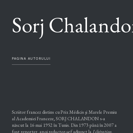
Sorj Chaland
PAGINA AUTORULUI
Scriitor francez distins cu Prix Médicis și Marele Premiu
al Academiei Franceze, SORJ CHALANDON s-a
născut la 16 mai 1952 în Tunis. Din 1973 până în 2007 a
fost reporter, apoi redactor-şef adjunct la
Libération
,