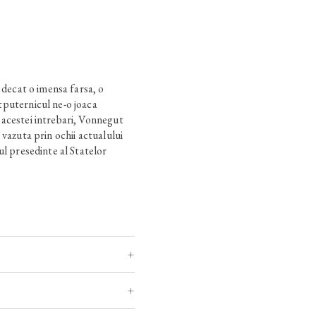
 decat o imensa farsa, o
puternicul ne-o joaca
acestei intrebari, Vonnegut
 vazuta prin ochii actualului
ul presedinte al Statelor
oarne lumea cu susu-n jos si s-
granite vizibile sau invizibile,
i, iar inrudirea artificiala
los pentru singuratate.
ai mari scriitori americani
e)