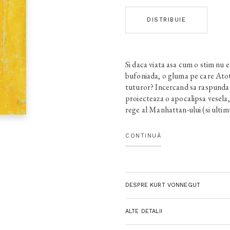
DISTRIBUIE
Si daca viata asa cum o stim nu e
bufoniada, o gluma pe care Atot
tuturor? Incercand sa raspunda 
proiecteaza o apocalipsa vesela,
rege al Manhattan-ului (si ultim
Unite), cel care incearca sa rast
o transforme intr-un paradis fara 
CONTINUĂ
unde fericirea e la indemana oricu
intre oameni e antidotul miracu
"Vonnegut este unul dintre cei m
contemporani." (Graham Green
DESPRE KURT VONNEGUT
ALTE DETALII