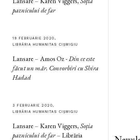
Lansare – Karen Viggers,
Soția
paznicului de far
19 FEBRUARIE 2020,
LIBRĂRIA HUMANITAS CIȘMIGIU
Lansare – Amos Oz -
Din ce este
făcut un măr. Convorbiri cu Shira
Hadad
3 FEBRUARIE 2020,
LIBRĂRIA HUMANITAS CIȘMIGIU
Lansare – Karen Viggers,
Soția
paznicului de far
– Librăria
Newsle