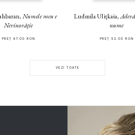
ahbaran,
Numele meu e
Ludmila Ulițkaia,
Adevă
Nevinovăție
nume
PREȚ 67.00 RON
PREȚ 52.00 RON
VEZI TOATE