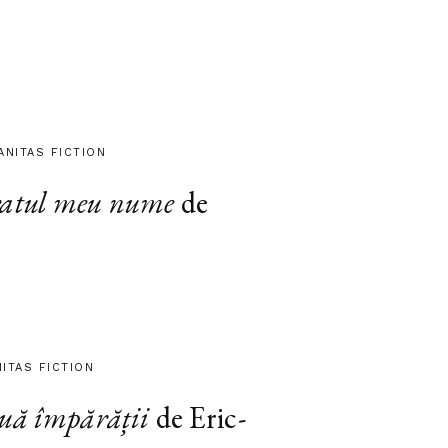
ANITAS FICTION
atul meu nume
de
NITAS FICTION
ouă împărății
de Eric-