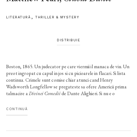
LITERATURĂ
THRILLER & MYSTERY
DISTRIBUIE
Boston, 1865. Un judecator pe care viermii il manaca de viu. Un
preot ingropat cu capul in jos si cu picioarele in flacari. Si lista
continua. Crimele sunt comise chiar atunci cand Henry
Wadsworth Longfellow se pregateste sa ofere Americii prima
talmacire a
Divinei Comedii
de Dante Alighieri. Si nu e o
coincidenta. Asasinatele par a fi inspirate din
Infernul
marelui
poet toscan. Politia e neputincioasa. Presa cere un vinovat.
CONTINUĂ
Longfellow si prietenii sai -- Clubul Dante -- sunt obligati sa
paraseasca salonul literar si sa bata la portile iadului. Cine a
pacatuit nu poate fi sigur ca va scapa cu viata.
Clubul Dante
,
bestseller international publicat in patruzeci de tari, este un