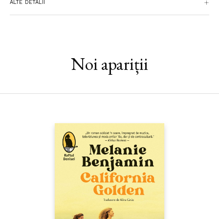
ALTE DETALII
metafizică, pe un fundal de istorie tumultoasă, shakespeariană.
În 1967, Kadare face o călătorie la Beijing și la Shanghai, în plină
Revoluție Culturală. Ia parte la un banchet dat de Zhou Enlai, în
prezența lui Mao Zedong, a soției acestuia și a lui Lin Biao.
Noi apariții
Actori decisivi pentru istoria micii Albanii în deceniul al
șaptelea, și deopotrivă ai viitorului său roman, sunt în fața sa. În
China, literatura e condamnată, iar Kadare, asemenea unuia
dintre viitoarele sale personaje, se întoarce în țara natală
cuprins de frigul unor presentimente grele. Acesta este punctul
de plecare al romanului construit în jurul surorilor Krasniqi,
Silva și Ana, în care alegoria politică acompaniază fresca socială,
proza intimistă pe cea fantastică, iar satira povestea de
dragoste.