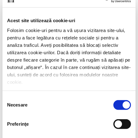
Yiyun Li,
Câmp de luptă blând
Acest site utilizează cookie-uri
PREȚ 42.00 RON
Folosim cookie-uri pentru a vă ușura vizitarea site-ului,
pentru a face legătura cu rețelele sociale și pentru a
analiza traficul. Aveți posibilitatea să blocați selectiv
utilizarea cookie-urilor. Dacă doriți informații detaliate
despre fiecare categorie în parte, vă rugăm să apăsați pe
butonul „
afișare
“. În cazul în care continuați vizitarea site-
ului, sunteți de acord cu folosirea modulelor noastre
cookie.
Selecția
Necesare
consimțământului
Preferinţe