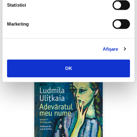
Statistici
Marketing
Shiva Rahbaran,
Numele meu e Nevinovăție
PREȚ 67.00 RON
Afişare
OK