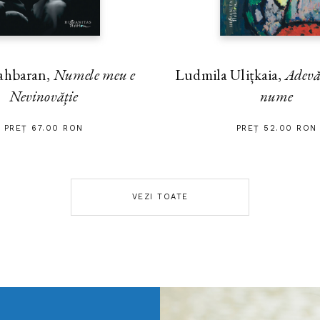
ahbaran,
Numele meu e
Ludmila Ulițkaia,
Adevă
Nevinovăție
nume
PREȚ 67.00 RON
PREȚ 52.00 RON
VEZI TOATE