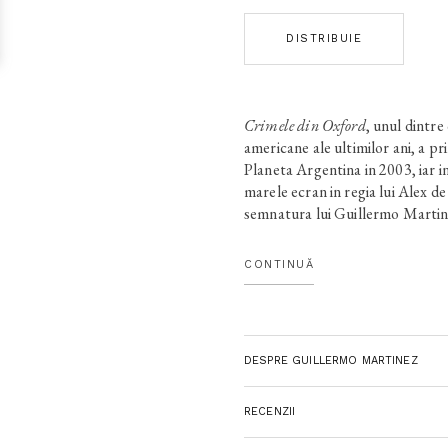
DISTRIBUIE
Crimele din Oxford
, unul dintre
americane ale ultimilor ani, a p
Planeta Argentina in 2003, iar 
marele ecran in regia lui Alex de
semnatura lui Guillermo Martin
vara in linistitul Oxford. Mrs. 
echipei care a spart codul Enigm
CONTINUĂ
Razboi Mondial, este asasinata c
geniul matematic Arthur Seldom,
misterul pornind de la seriile log
pitagoreice.
DESPRE GUILLERMO MARTINEZ
RECENZII