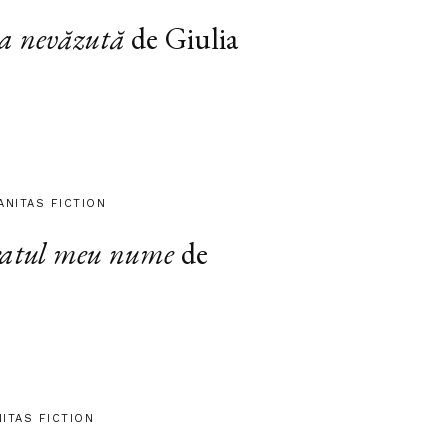
a nevăzută
de Giulia
ANITAS FICTION
atul meu nume
de
NITAS FICTION