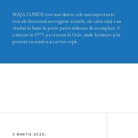
MAJA LUNDE este una dintre cele mai importante
voci ale literaturii norvegiene actuale, ale cărei cărți s-au
vândut în lume în peste patru milioane de exemplare. S-
a născut în 1975 și a crescut la Oslo, unde locuiește și în
prezent cu soțul ei și cei trei copii.
3 MARTIE 2020,