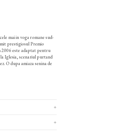
 cele mai in voga romane sud-
rimit prestigiosul Premio
in 2006 este adaptat pentru
 la Iglesia, scenariul purtand
ez. O dupa amiaza senina de
Eagleton, fosta membra a
a in timpul celui de-al Doilea
u sange rece. Intra in scena
 care incearca sa dezlege
ice si vechile simboluri