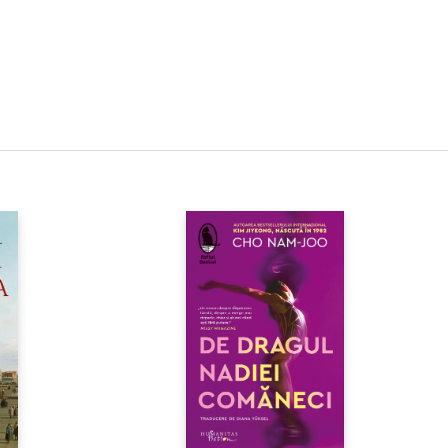
ei care nu pot fugi n-au decât
scrisoare foarte indignată
, cerând ca vinovaţii să fie
anizaţi o manifestaţie. A treia:
o aruncaţi peste foc, şi dacă nu
 şi dacă nu aveţi pahar să
 o linguriţă. Da, ştiu că o
ns, dar suntem milioane de
 Ei bine, aş vrea să fondez
 ca aceia care îmi împărtăşesc
ea, ci linguriţa – să poarte
 ca să ştim că suntem în aceeaşi
aşi ordin, Ordinul Linguriţei.
-un cuvânt – sau într-o
tră.“ — AMOS OZ