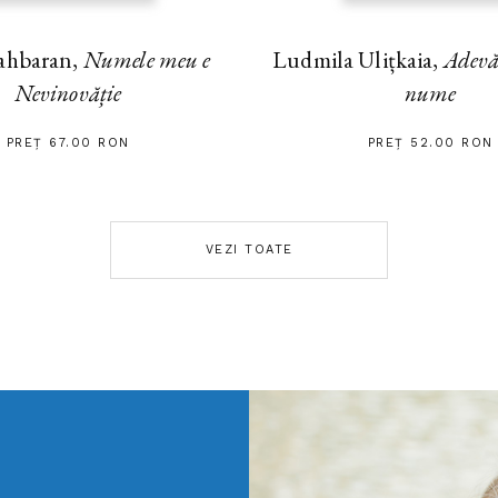
ahbaran,
Numele meu e
Ludmila Ulițkaia,
Adevă
Nevinovăție
nume
PREȚ 67.00 RON
PREȚ 52.00 RON
VEZI TOATE