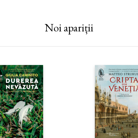
goană cât vă ţin picioarele, iar c
să ardă. A doua: să-i trimiteţi o 
editorului ziarului dumneavoastră
daţi afară din serviciu. Sau să org
Noi apariții
să aduceţi o găleată cu apă şi să 
aveţi găleată să aduceţi un pahar,
aduceţi o linguriţă – tot omul are
linguriţă e mică, iar focul e ime
oameni, şi fiecare are o linguriţă.
Ordinul Linguriţei. Mi-ar plăcea
atitudinea – nu fuga, nu scrisoar
întotdeauna la rever o linguriţă,
mişcare, în aceeaşi frăţie, în acel
Aceasta este filozofia mea, într
linguriţă, cu voia dumneavoas