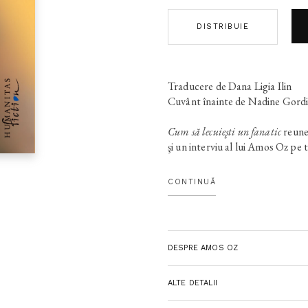
DISTRIBUIE
Traducere de Dana Ligia Ilin
Cuvânt înainte de Nadine Gord
Cum să lecuieşti un fanatic
reuneş
şi un interviu al lui Amos Oz pe 
problemelor subsumate lor, ar t
de zi" a gândirii fieşcăruia dintre
CONTINUĂ
conflictele culturale, relaţia cu 
nevoia de compromis inteligent. 
argumentat si informat, proaspăt
Amos Oz deschide o nouă perspe
DESPRE AMOS OZ
cele posibile.
„Cred că, atunci când asistaţi la
ALTE DETALII
zicem –, există doar trei opţiuni 