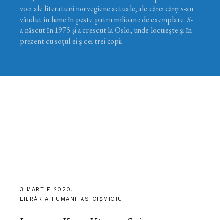
voci ale literaturii norvegiene actuale, ale cărei cărți s-au
vândut în lume în peste patru milioane de exemplare. S-
a născut în 1975 și a crescut la Oslo, unde locuiește și în
prezent cu soțul ei și cei trei copii.
3 MARTIE 2020,
LIBRĂRIA HUMANITAS CIȘMIGIU