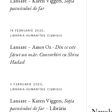
Lansare – Karen Viggers,
Soția
paznicului de far
19 FEBRUARIE 2020,
LIBRĂRIA HUMANITAS CIȘMIGIU
Lansare – Amos Oz -
Din ce este
făcut un măr. Convorbiri cu Shira
Hadad
3 FEBRUARIE 2020,
LIBRĂRIA HUMANITAS CIȘMIGIU
Lansare – Karen Viggers,
Soția
paznicului de far
– Librăria
Newsle