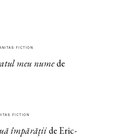
ANITAS FICTION
atul meu nume
de
NITAS FICTION
ouă împărății
de Eric-