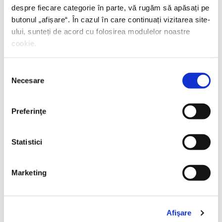
despre fiecare categorie în parte, vă rugăm să apăsați pe
butonul „
afișare
“. În cazul în care continuați vizitarea site-
ului, sunteți de acord cu folosirea modulelor noastre
cookie.
Selecția
Necesare
consimțământului
Shiva Rahbaran,
Numele meu e Nevinovăție
Preferinţe
PREȚ 67.00 RON
Statistici
Marketing
Afişare