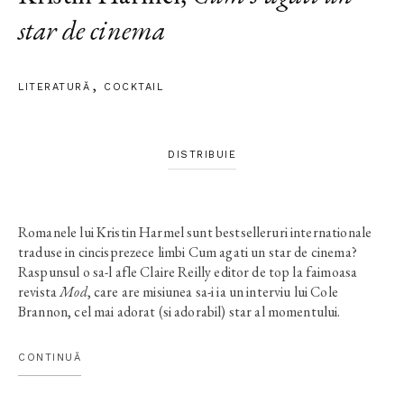
star de cinema
LITERATURĂ
COCKTAIL
DISTRIBUIE
Romanele lui Kristin Harmel sunt bestselleruri internationale
traduse in cincisprezece limbi Cum agati un star de cinema?
Raspunsul o sa-l afle Claire Reilly editor de top la faimoasa
revista
Mod
, care are misiunea sa-i ia un interviu lui Cole
Brannon, cel mai adorat (si adorabil) star al momentului.
Asadar, imbracata cu salvatoarea rochita neagra si cu
reportofonul pregatit, Claire iese la masa cu frumosul actor.
CONTINUĂ
Insa, cu toate ca Tom, iubitul ei, si-a propus sa bata recordul
mondial la celibat, ea n-are nici cea mai mica intentie sa flirteze