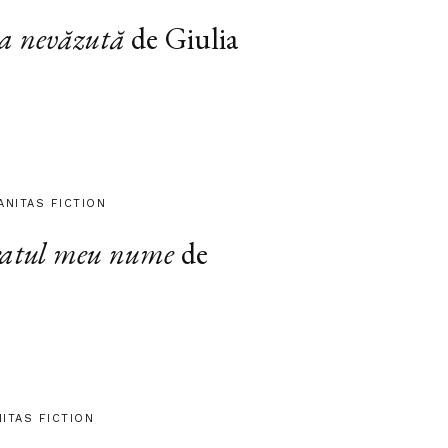
a nevăzută
de Giulia
ANITAS FICTION
atul meu nume
de
NITAS FICTION