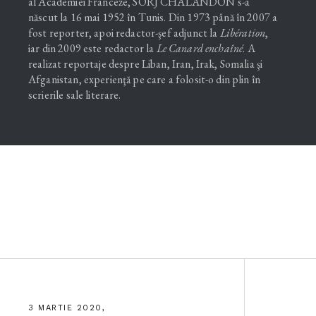
al Academiei Franceze, SORJ CHALANDON s-a
născut la 16 mai 1952 în Tunis. Din 1973 până în 2007 a
fost reporter, apoi redactor-şef adjunct la
Libération
,
iar din 2009 este redactor la
Le Canard enchaîné
. A
realizat reportaje despre Liban, Iran, Irak, Somalia şi
Afganistan, experienţă pe care a folosit-o din plin în
scrierile sale literare.
3 MARTIE 2020,