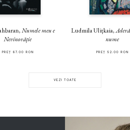
ahbaran,
Numele meu e
Ludmila Ulițkaia,
Adevă
Nevinovăție
nume
PREȚ 67.00 RON
PREȚ 52.00 RON
VEZI TOATE