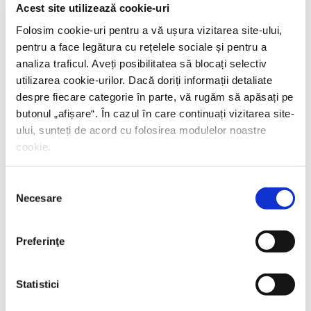
Acest site utilizează cookie-uri
Folosim cookie-uri pentru a vă ușura vizitarea site-ului,
pentru a face legătura cu rețelele sociale și pentru a
analiza traficul. Aveți posibilitatea să blocați selectiv
utilizarea cookie-urilor. Dacă doriți informații detaliate
despre fiecare categorie în parte, vă rugăm să apăsați pe
butonul „
afișare
“. În cazul în care continuați vizitarea site-
ului, sunteți de acord cu folosirea modulelor noastre
cookie.
Selecția
Necesare
consimțământului
Preferinţe
Statistici
Shiva Rahbaran,
Numele meu e Nevinovăție