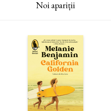
Noi apariții
şi fan Beatles. Are nouă ani. Şi o misiune secretă: să străbată New
Yorkul în căutarea încuietorii la care se potriveşte o cheie
misterioasă, găsită printre lucrurile tatălui său, victimă a
atentatului de la 11 septembrie. Din specia inocenţilor inspiraţi
care s-au mai făcut „auziţi“ în literatură de la William Faulkner
la Kurt Vonnegut, Oskar filtrează lumea prin lentilele lui de
copil supradotat, poate autist, poate doar dureros de precoce.
Are o voce uneori exasperantă, alteori nemaipomenit de
duioasă, de cele mai multe ori hipnotică – şi un umor involuntar
de zile mari. Ceilalţi doi povestitori, la fel de enigmatici, sunt
protagoniştii unei iubiri mutilate, puse sub semnul unei alte
tragedii a lumii moderne, şi astfel ia naştere ruta narativă World
Trade Center – Dresda – Hiroshima, ca o punere în abis a
durerii mai multor generaţii.Cu toate că Jonathan Safran Foer
taie în carnea istoriei recente, nici un rând din roman nu
reverberează apocaliptic, dulceag sau tendenţios. La catharsisul
emoţional pe care îl provoacă această carte contribuie şi
componenta ei vizuală, un alt fel de text, crescut din carnea
celui present în litere, un alt fel de poveste.