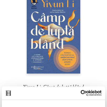
Yiyun Li,
Câmp de luptă blând
PREȚ 42.00 RON