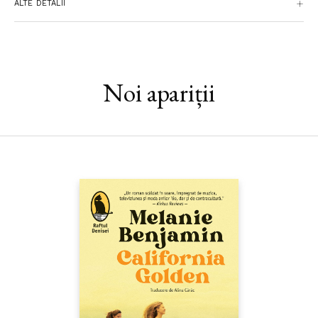
ALTE DETALII
poem în proză, într-o înșiruire de imagini care apar și dispar,
într-un joc de lumini și umbre, Stepanova își ține cititorul în
mrejele poveștii sale cu iscusința unei Șeherezade. Oamenii și
urmele lor pier, lucrurile își pierd sensul, iar mărturiile vorbesc
limbi moarte, lăsându-ne, în cele din urmă, față în față cu
Noi apariții
propria istorie și cu propriile întrebări despre cum poate fi
păstrată memoria trecutului.