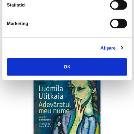
Statistici
Marketing
Shiva Rahbaran,
Numele meu e Nevinovăție
PREȚ 67.00 RON
Afişare
OK