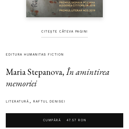
CITEȘTE CÂTEVA PAGINI
EDITURA HUMANITAS FICTION
Maria Stepanova
,
În amintirea
memoriei
LITERATURĂ
RAFTUL DENISEI
CUMPĂRĂ
47.57 RON