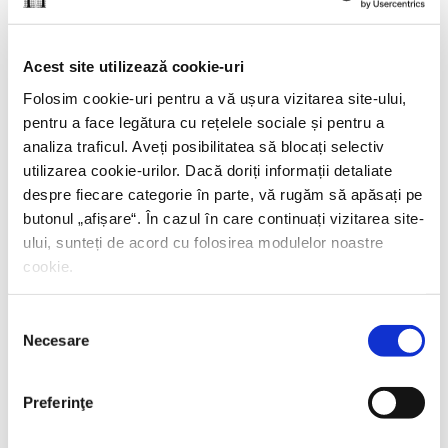
Yiyun Li,
Câmp de luptă blând
Acest site utilizează cookie-uri
PREȚ 42.00 RON
Folosim cookie-uri pentru a vă ușura vizitarea site-ului,
pentru a face legătura cu rețelele sociale și pentru a
analiza traficul. Aveți posibilitatea să blocați selectiv
utilizarea cookie-urilor. Dacă doriți informații detaliate
despre fiecare categorie în parte, vă rugăm să apăsați pe
butonul „
afișare
“. În cazul în care continuați vizitarea site-
ului, sunteți de acord cu folosirea modulelor noastre
cookie.
Selecția
Necesare
consimțământului
Preferinţe