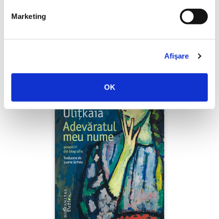
Shiva Rahbaran,
Numele meu e Nevinovăție
Marketing
PREȚ 67.00 RON
Afişare
OK