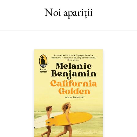
Adelaide Hills, 1959, Ajunul Crăciunului. La sfârșitul unei zile
Noi apariții
caniculare, lângă un pârâu de pe domeniul familiei Turner, un
localnic face o descoperire terifiantă. Orășelul Tambilla devine
scena uneia dintre cele mai grele anchete judiciare din istoria
Australiei de Sud, iar misterul morții lui Isabel Tuner și a copiilor
săi rămâne parțial nedeslușit.
În 2018, după ce a lucrat o vreme ca jurnalistă la Londra și în
urma unui divorț traumatizant, Jess are îndoieli în privința
viitorului ei. Un telefon neașteptat o cheamă înapoi la Sydney,
unde iubita sa bunică Nora, care o crescuse, a ajuns la spital în
urma unei căzături ciudate. Întoarsă la Darling House, află o
istorie de familie uluitoare, care i-a marcat destinul fără să fi
știut. Un roman care combină armonios misterul cu saga de
familie și povestea de dragoste, iar temele abordate sunt legate
de abandon, singurătate, control.