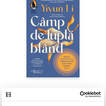
Yiyun Li,
Câmp de luptă blând
PREȚ 42.00 RON