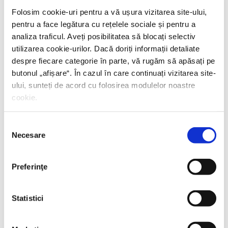
Folosim cookie-uri pentru a vă ușura vizitarea site-ului,
pentru a face legătura cu rețelele sociale și pentru a
analiza traficul. Aveți posibilitatea să blocați selectiv
utilizarea cookie-urilor. Dacă doriți informații detaliate
despre fiecare categorie în parte, vă rugăm să apăsați pe
butonul „
afișare
“. În cazul în care continuați vizitarea site-
ului, sunteți de acord cu folosirea modulelor noastre
cookie.
Selecția
Necesare
consimțământului
Preferinţe
Shiva Rahbaran,
Numele meu e Nevinovăție
Statistici
PREȚ 67.00 RON