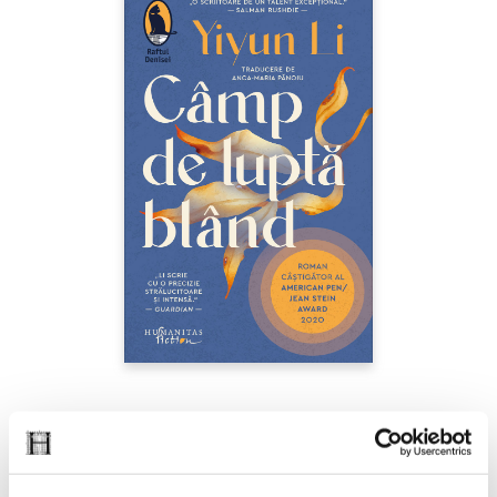
Yiyun Li,
Câmp de luptă blând
PREȚ 42.00 RON