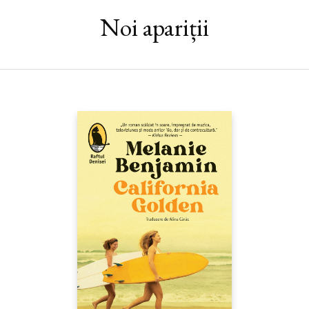
kilometri care despărţeau cele două oraşe şi mi-am amintit de
călătoria cu Petrus – uneori aveam nevoie de două săptămâni ca
Noi apariții
să străbatem o distanţă ca asta. Peste puţin aveam să merg la
mormântul Sfântului Iacob să las acolo icoana Sfintei Fecioare
Întrupate, montată în scoici. Apoi, cât mai curând posibil, voi
lua avionul înapoi spre Brazilia, fiindcă am multă treabă. [...] Mă
gândesc să scriu o carte despre tot ce mi s-a întâmplat. Dar este
încă un gând depărtat...“