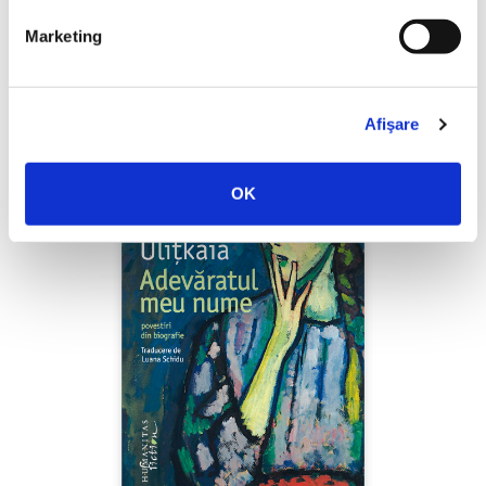
Shiva Rahbaran,
Numele meu e Nevinovăție
Marketing
PREȚ 67.00 RON
Afişare
OK