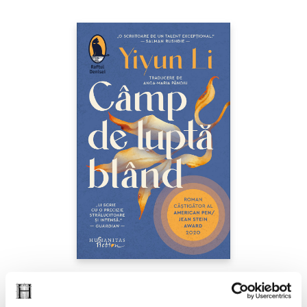
Yiyun Li,
Câmp de luptă blând