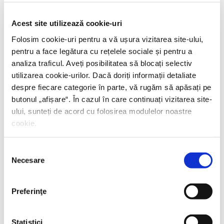
PREȚ 42.00 RON
Acest site utilizează cookie-uri
Folosim cookie-uri pentru a vă ușura vizitarea site-ului,
pentru a face legătura cu rețelele sociale și pentru a
analiza traficul. Aveți posibilitatea să blocați selectiv
utilizarea cookie-urilor. Dacă doriți informații detaliate
despre fiecare categorie în parte, vă rugăm să apăsați pe
butonul „
afișare
“. În cazul în care continuați vizitarea site-
ului, sunteți de acord cu folosirea modulelor noastre
cookie.
Selecția
Necesare
consimțământului
Preferinţe
Statistici