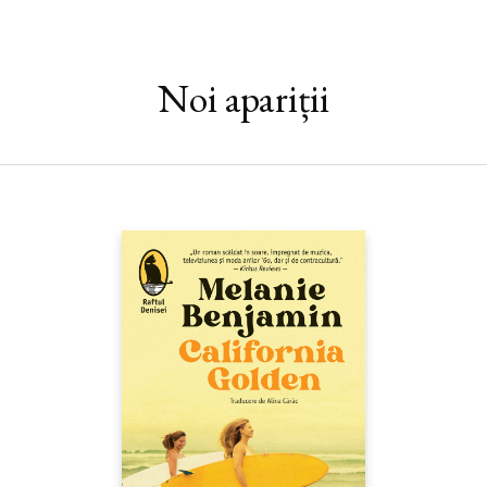
simte mereu confruntat cu triumful omniprezent al rivalului
său. Cum să se recupereze după acest eșec, în condițiile în care
aventurile tânărului vrăjitor și adaptările lor cinematografice se
succed cu atât de mult succes și îl asaltează din toate părțile?
Noi apariții
Cum să scape de senzația că viața i-a fost furată? Cum să trăiască
după ce a fost atât de aproape de succes? O fantezie
melancolică străbate acest roman, surprinzând cu precizie și
ușurință dezorientarea unui tânăr care se confruntă în mod
constant cu ceea ce ar fi putut trăi.