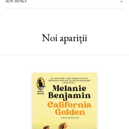
ALTE DETALII
pasiunile (și greșelile) de tinerețe, afecțiunea durabilă și
înțeleaptă a unei căsnicii împlinite, indelebila legătură dintre
părinți și copii.
Noi apariții