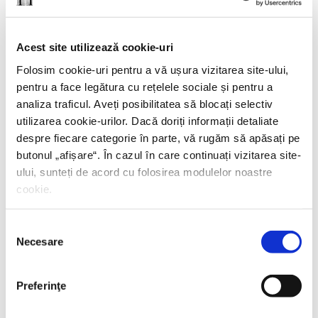
Yiyun Li,
Câmp de luptă blând
Acest site utilizează cookie-uri
PREȚ 42.00 RON
Folosim cookie-uri pentru a vă ușura vizitarea site-ului,
pentru a face legătura cu rețelele sociale și pentru a
analiza traficul. Aveți posibilitatea să blocați selectiv
utilizarea cookie-urilor. Dacă doriți informații detaliate
despre fiecare categorie în parte, vă rugăm să apăsați pe
butonul „
afișare
“. În cazul în care continuați vizitarea site-
ului, sunteți de acord cu folosirea modulelor noastre
cookie.
Selecția
Necesare
consimțământului
Preferinţe