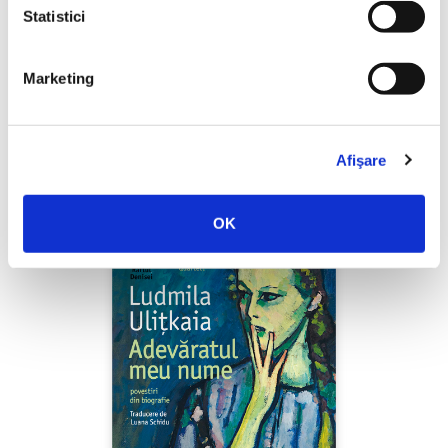
Statistici
Marketing
Shiva Rahbaran,
Numele meu e Nevinovăție
PREȚ 67.00 RON
Afişare
OK