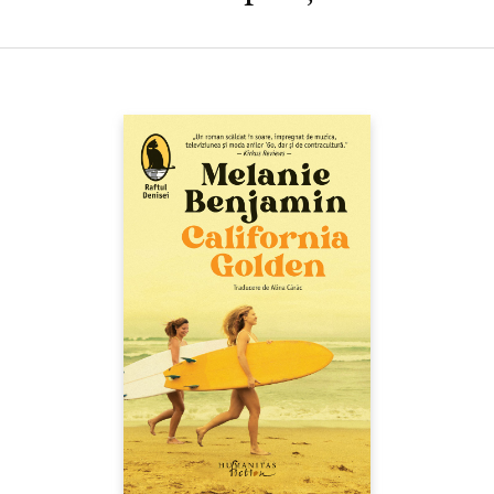
(Carl SANDBURG, „The Work of Ezra Pound“, 1916)
„Pound a fost Proteul absolut. A fost cel mai inventiv, cel mai
versatil, cel mai neastîmpărat, cel mai dificil de prins, cuprins și
surprins dintre toți scriitorii moderni. Poate fi comparat doar cu
Picasso, în artele vizuale, ori cu Stravinsky, în muzică. Pound
este marele catalizator al deceniului care culminează cu anul
1922,
annus mirabilis
al modernismului literar. Prin
Cantos
,
Pound a dat poemul epic al modernității, care închide în el lumea
modernă în același fel în care Homer a închis în
Iliada
și
Odiseea
lumea greacă, Vergiliu în
Eneida
lumea romană, iar Dante în
Divina Comedie
creștinătatea latină. Pound este nu doar un
simptom al epocii moderne, este și o radiografie a răului din
atitudinea modernistă. Toți marii moderni tîrăsc după ei o
radiografie a răului. În același timp, modernismul este un
mecanism de acces la sufletul intim. Operele moderne ne
vorbesc atît de mult și de direct deoarece modernismul este un
fel de a spune lucrurile pînă la capăt: de obicei pînă la capătul
deplinei singurătăți. Nu spusese Duns Scot, teologul din care s-a
inspirat Hopkins și în tradiția căruia se află și Pound, că persoana
este ultima singurătate a omului? Pe urmele lui Pound,