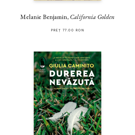
modernismul a încercat prin
persona
să ajungă la persoană, iar
prin
personae
să o depășească.“ (Horia-Roman PATAPIEVICI,
„Introducere în modernismul lui Ezra Pound“, 2015)
Melanie Benjamin,
California Golden
Traduceri de Mircea Ivănescu şi Radu VancuSelecţie, îngrijire de
ediţie, cronologie, introducere şi comentarii de Horia-Roman
PREȚ 77.00 RON
Patapievici
Opere II