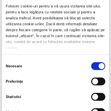
Folosim cookie-uri pentru a vă ușura vizitarea site-ului,
pentru a face legătura cu rețelele sociale și pentru a
analiza traficul. Aveți posibilitatea să blocați selectiv
utilizarea cookie-urilor. Dacă doriți informații detaliate
despre fiecare categorie în parte, vă rugăm să apăsați pe
butonul „
afișare
“. În cazul în care continuați vizitarea site-
ului, sunteți de acord cu folosirea modulelor noastre
cookie.
Selecția
Necesare
consimțământului
Preferinţe
Shiva Rahbaran,
Numele meu e Nevinovăție
Statistici
PREȚ 67.00 RON