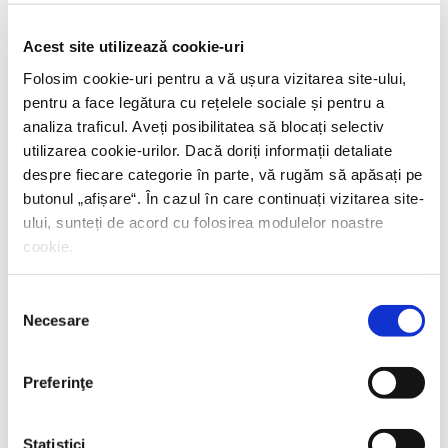
PREȚ 42.00 RON
Acest site utilizează cookie-uri
Folosim cookie-uri pentru a vă ușura vizitarea site-ului,
pentru a face legătura cu rețelele sociale și pentru a
analiza traficul. Aveți posibilitatea să blocați selectiv
utilizarea cookie-urilor. Dacă doriți informații detaliate
despre fiecare categorie în parte, vă rugăm să apăsați pe
butonul „
afișare
“. În cazul în care continuați vizitarea site-
ului, sunteți de acord cu folosirea modulelor noastre
cookie.
Selecția
Necesare
consimțământului
Preferinţe
Statistici