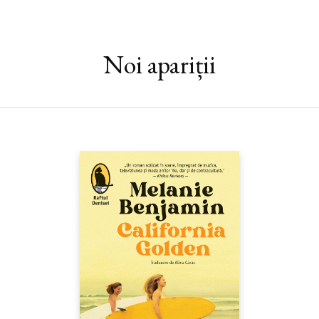
mereu printre degete, deși e prezent pe fiecare pagină, sunt toți
legați între ei de fire invizibile și de o pisică tricoloră, care
pătrunde pentru o clipă în viețile lor și le observă
transformarea, pentru ca apoi să treacă pisicește mai departe.
Noi apariții