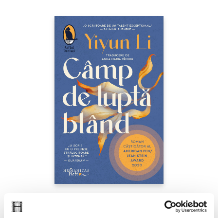
Yiyun Li,
Câmp de luptă blând