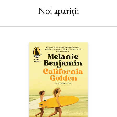
se îndrăgosteşte de un englez dezabuzat, angajat, în mod ciudat,
Noi apariții
ca şofer al familiei Chen. În curând, va constata că enigmaticul
comportament al lui Will ascunde secrete şi traume în care sunt
implicaţi mulţi din această
beau monde
supravieţuitoare a
ocupaţiei japoneze.Janice Y. K. Lee a scris o carte ambiţioasă,
care este, în acelaşi timp, roman istoric şi de iubire, de război şi
de atmosferă, în tradiţia
Pacientului englez
şi a
Americanului
liniştit
.
Lansarea de la Cărtureşti şi prezentarea romanului
(TVR
Cultural, „Jurnal cultural“, octombrie 2009)
Janice Y. K. Lee prezintă
Profesoara de pian
(video)