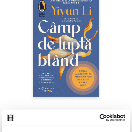
Yiyun Li,
Câmp de luptă blând
PREȚ 42.00 RON