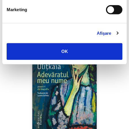
Shiva Rahbaran,
Numele meu e Nevinovăție
Marketing
PREȚ 67.00 RON
Afişare
OK