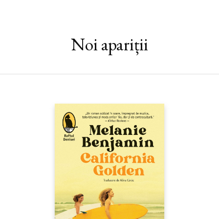
și mai cu seamă una: până la ce punct traiectoria ființei poate fi
determinată de genele sale?
Scara lui Iakov
este povestea a
patru generații ce se desfășoară într-o alternanță continuă a
planurilor, un caleidoscop de iubiri, trădări, idealuri, culpe,
Noi apariții
suferință, artă și întrebări fără răspuns, în care istoria este
omniprezentă, mereu personaj principal.