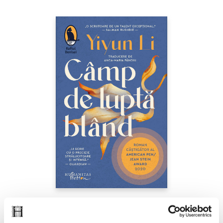
Yiyun Li,
Câmp de luptă blând