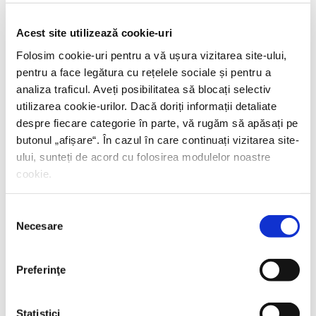
PREȚ 42.00 RON
Acest site utilizează cookie-uri
Folosim cookie-uri pentru a vă ușura vizitarea site-ului,
pentru a face legătura cu rețelele sociale și pentru a
analiza traficul. Aveți posibilitatea să blocați selectiv
utilizarea cookie-urilor. Dacă doriți informații detaliate
despre fiecare categorie în parte, vă rugăm să apăsați pe
butonul „
afișare
“. În cazul în care continuați vizitarea site-
ului, sunteți de acord cu folosirea modulelor noastre
cookie.
Selecția
Necesare
consimțământului
Preferinţe
Statistici