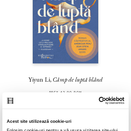
Yiyun Li,
Câmp de luptă blând
PREȚ 42.00 RON
Acest site utilizează cookie-uri
Folosim cookie-uri pentru a vă ușura vizitarea site-ului,