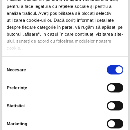
pentru a face legătura cu rețelele sociale și pentru a
analiza traficul. Aveți posibilitatea să blocați selectiv
utilizarea cookie-urilor. Dacă doriți informații detaliate
despre fiecare categorie în parte, vă rugăm să apăsați pe
butonul „
afișare
“. În cazul în care continuați vizitarea site-
ului, sunteți de acord cu folosirea modulelor noastre
cookie.
Selecția
Necesare
consimțământului
Preferinţe
Shiva Rahbaran,
Numele meu e Nevinovăție
Statistici
PREȚ 67.00 RON
Marketing