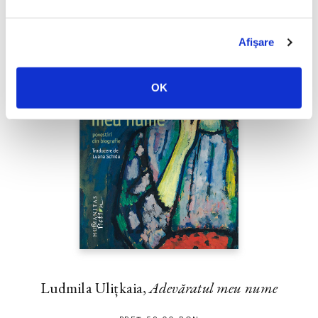
Afişare
OK
Ludmila Ulițkaia,
Adevăratul meu nume