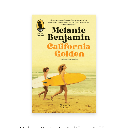
Solaris
japonez, romanul
Straini
are tempoul si stilul minimalist
al unui thriller, ca si greutatea fictiunii de prima clasa,
combinatie care i-a adus Premiul Yamamoto Shugoro in 1987.