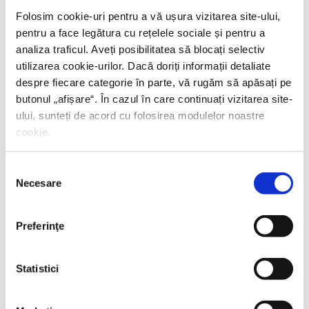
Folosim cookie-uri pentru a vă ușura vizitarea site-ului,
pentru a face legătura cu rețelele sociale și pentru a
analiza traficul. Aveți posibilitatea să blocați selectiv
utilizarea cookie-urilor. Dacă doriți informații detaliate
despre fiecare categorie în parte, vă rugăm să apăsați pe
butonul „
afișare
“. În cazul în care continuați vizitarea site-
ului, sunteți de acord cu folosirea modulelor noastre
cookie.
Selecția
Necesare
consimțământului
Preferinţe
Shiva Rahbaran,
Numele meu e Nevinovăție
Statistici
PREȚ 67.00 RON