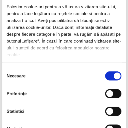
Folosim cookie-uri pentru a vă ușura vizitarea site-ului,
pentru a face legătura cu rețelele sociale și pentru a
analiza traficul. Aveți posibilitatea să blocați selectiv
utilizarea cookie-urilor. Dacă doriți informații detaliate
despre fiecare categorie în parte, vă rugăm să apăsați pe
butonul „
afișare
“. În cazul în care continuați vizitarea site-
ului, sunteți de acord cu folosirea modulelor noastre
cookie.
Selecția
Necesare
consimțământului
Preferinţe
Shiva Rahbaran,
Numele meu e Nevinovăție
Statistici
PREȚ 67.00 RON