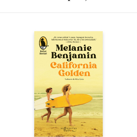
ideologic si al ororilor razboiului.