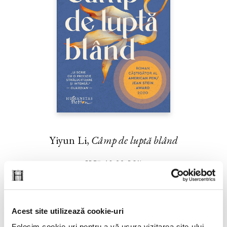
Yiyun Li,
Câmp de luptă blând
PREȚ 42.00 RON
Acest site utilizează cookie-uri
Folosim cookie-uri pentru a vă ușura vizitarea site-ului,