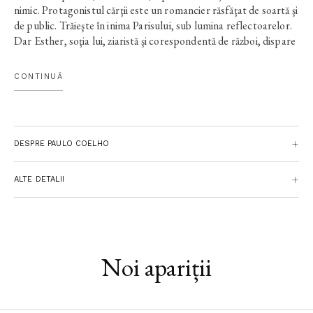
nimic. Protagonistul cărţii este un romancier răsfăţat de soartă şi
de public. Trăieşte în inima Parisului, sub lumina reflectoarelor.
Dar Esther, soţia lui, ziaristă şi corespondentă de război, dispare
într-o fostă republică sovietică. Răpire? Asasinat? Nimic din
toate acestea, ci o criză existenţială, din care Esther încearcă să
CONTINUĂ
iasă în compania unui prieten misterios şi mult mai tânăr.
DESPRE PAULO COELHO
ALTE DETALII
Noi apariții