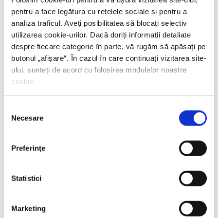
pentru a face legătura cu rețelele sociale și pentru a
analiza traficul. Aveți posibilitatea să blocați selectiv
utilizarea cookie-urilor. Dacă doriți informații detaliate
despre fiecare categorie în parte, vă rugăm să apăsați pe
butonul „
afișare
“. În cazul în care continuați vizitarea site-
ului, sunteți de acord cu folosirea modulelor noastre
cookie.
Selecția
Necesare
consimțământului
Preferinţe
Shiva Rahbaran,
Numele meu e Nevinovăție
Statistici
PREȚ 67.00 RON
Marketing