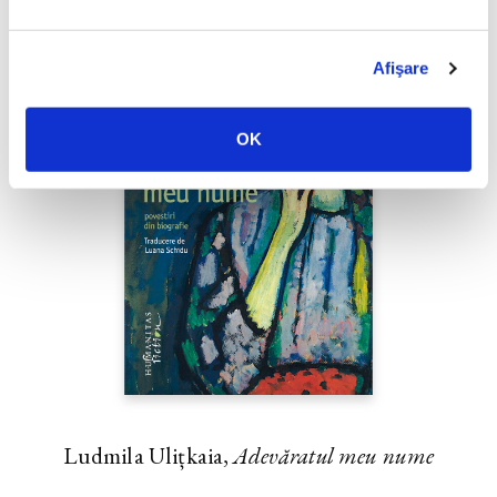
Afişare
OK
Ludmila Ulițkaia,
Adevăratul meu nume