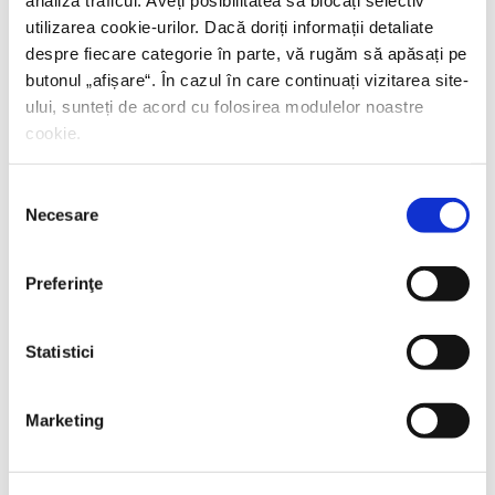
utilizarea cookie-urilor. Dacă doriți informații detaliate
despre fiecare categorie în parte, vă rugăm să apăsați pe
butonul „
afișare
“. În cazul în care continuați vizitarea site-
ului, sunteți de acord cu folosirea modulelor noastre
cookie.
Selecția
Necesare
consimțământului
Preferinţe
Statistici
Thierry Wolton,
Lumea noastră orwelliană
Marketing
PREȚ 49.00 RON