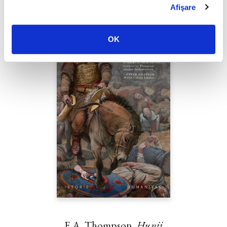
Afişare
OK
E.A. Thompson,
Hunii