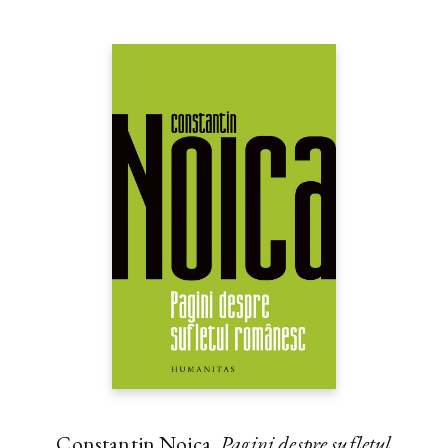
Constantin Noica,
Pagini despre sufletul