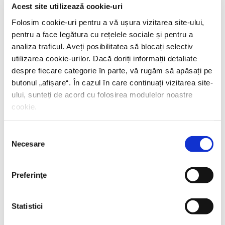
Acest site utilizează cookie-uri
Folosim cookie-uri pentru a vă ușura vizitarea site-ului,
Sabine Hossenfelder,
Fizica existenţială
pentru a face legătura cu rețelele sociale și pentru a
analiza traficul. Aveți posibilitatea să blocați selectiv
PREȚ 71.99 RON
utilizarea cookie-urilor. Dacă doriți informații detaliate
despre fiecare categorie în parte, vă rugăm să apăsați pe
butonul „
afișare
“. În cazul în care continuați vizitarea site-
ului, sunteți de acord cu folosirea modulelor noastre
cookie.
Selecția
Necesare
consimțământului
Preferinţe
Statistici