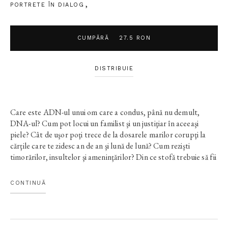
PORTRETE ÎN DIALOG
CUMPĂRĂ
27.5 RON
DISTRIBUIE
Care este ADN-ul unui om care a condus, până nu demult,
DNA-ul? Cum pot locui un familist şi un justiţiar în aceeaşi
piele? Cât de uşor poţi trece de la dosarele marilor corupţi la
cărţile care te zidesc an de an şi lună de lună? Cum rezişti
timorărilor, insultelor şi ameninţărilor? Din ce stofă trebuie să fii
croit ca să nu abdici de la convingeri şi principii? Şi care e, la
urma urmelor, preţul adevărului? Iscoditor şi temeinic, cu
CONTINUĂ
temele mereu făcute, jurnalistul Dan Tăpălagă îl provoacă pe
Daniel Morar la o serie de discuţii a căror miză depăşeşte actul
de justiţie nu întotdeauna pur şi niciodată simplu. Daniel Morar
răspunde cumpătat, ardeleneşte, fără inflamări, patos şi