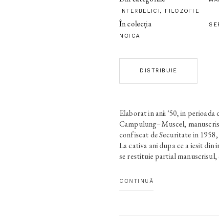
INTERBELICI
,
FILOZOFIE
În colecția
SE
NOICA
DISTRIBUIE
Elaborat in anii '50, in perioada 
Campulung–Muscel, manuscri
confiscat de Securitate in 1958,
La cativa ani dupa ce a iesit din 
se restituie partial manuscrisul, 
titlul
Despartirea de Goethe
, la E
lui Noica i-a fost inapoiata varia
CONTINUĂ
Goethe
, cuprinzand doua capitole
reproduce textul aparut in 1976,
capitole. Opera lui Goethe, omu