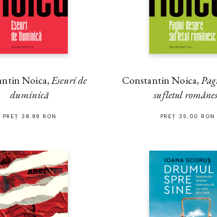
antin Noica,
Eseuri de
Constantin Noica,
Pag
duminică
sufletul române
PREȚ 38.99 RON
PREȚ 35.00 RON