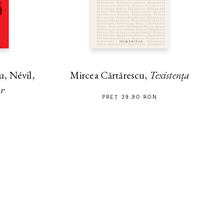
, Névil,
Mircea Cărtărescu,
Texistența
ar
PREȚ 39.90 RON