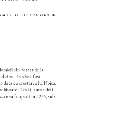
RIA DE AUTOR CONSTANTIN
domiciliului fortat de la
sul
Anti–Goethe
a fost
 o data cu arestarea lui Noica.
inchisoare (1964), autorului i
care va fi tiparit in 1976, sub
ditura Univers. In 1994, sotiei
nta initiala a volumului
Anti–
 inedite. Actuala editie
 caruia i s-au integrat aceste
l Goethe si universalitatea