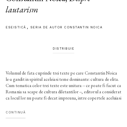
lautarism
ESEISTICĂ
SERIA DE AUTOR CONSTANTIN NOICA
DISTRIBUIE
Volumul de fata cuprinde trei texte pe care Constantin Noica
le-a gandit in spiritul aceleiasi teme dominante: cultura de elita.
Cum tematica celor trei texte este unitara -- ce poate fi facut ca
Romania sa scape de cultura diletantilor --, editorul a considerat
ca locul lor nu poate fi decat impreuna, intre copertele aceluiasi
volum. Si cum toate cele trei texte propun un remediu
impotriva "lautarismului" -- termen prin care Noica numea, in
CONTINUĂ
cazul intelectualilor romani, lipsa unei pregatiri umaniste
temeinice --, am considerat ca cel mai nimerit titlu al volumului