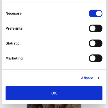
Selecția
Necesare
consimțământului
Thierry Wolton,
Lumea noastră orwelliană
Preferinţe
PREȚ 49.00 RON
Statistici
Marketing
Afişare
OK