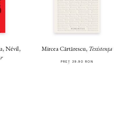
, Névil,
Mircea Cărtărescu,
Texistența
ar
PREȚ 39.90 RON