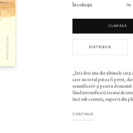
În colecția
ÎN
CUMPĂRĂ
DISTRIBUIE
„Iată deci una din ultimele cărţi a
care nu totul putea fi privit, da
semnificativ şi pentru domeniul n
fiind intensificată tocmai de inte
încă sub cenzură, suportă din pli
care, chiar cu rateurile ştiute, 
(Monica LOVINESCU)
CONTINUĂ
Dincolo de lucidul tablou al unei
într-o societate uniformizantă,
F
despre cum să te uiţi altfel la lu