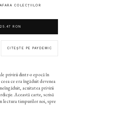
 AFARA COLECŢIILOR
25.47 RON
CITEȘTE PE PAYDEMIC
le privirii dintr-o epocă în
r ceea ce era îngăduit devenea
eîngăduit, acuitatea privirii
rdicţie. Această carte, scrisă
n lectura timpurilor noi, spre
se îndreaptă şi România.“
 existenţe în nuanţe terne,
ototeca
este şi un roman
mea din afară şi dinăuntru.