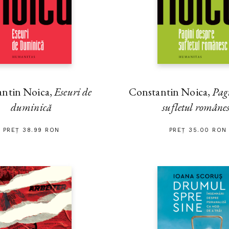
antin Noica,
Eseuri de
Constantin Noica,
Pag
duminică
sufletul române
PREȚ 38.99 RON
PREȚ 35.00 RON