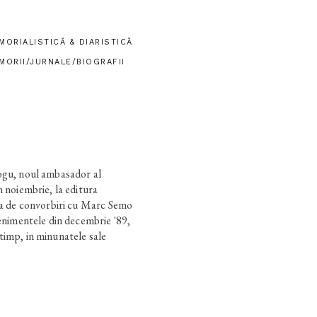
MORIALISTICĂ & DIARISTICĂ
MORII/JURNALE/BIOGRAFII
ogu, noul ambasador al
n noiembrie, la editura
tea de convorbiri cu Marc Semo
venimentele din decembrie '89,
timp, in minunatele sale
in urma, la actualitate. Prin
a ceea ce dorise sa fie de la
 guvern, ci un ambasador al
r tineri, mai ales. Caci
 de istorie comentata; sau