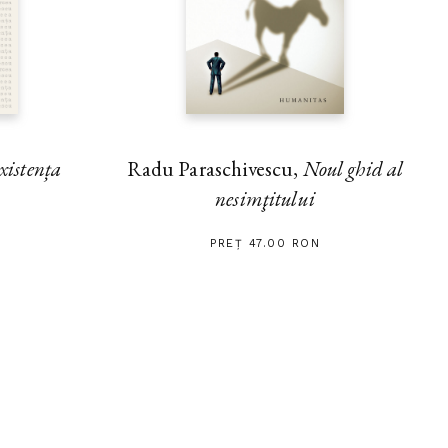
xistența
Radu Paraschivescu,
Noul ghid al
nesimţitului
PREȚ 47.00 RON