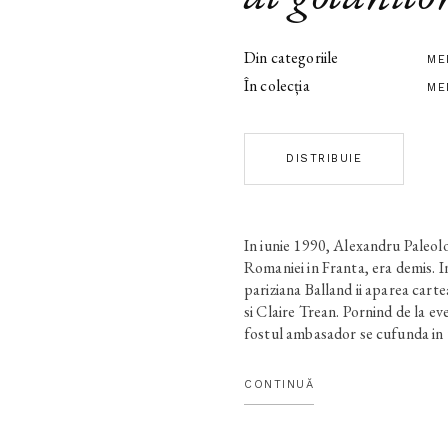
Din categoriile
ME
În colecția
ME
DISTRIBUIE
In iunie 1990, Alexandru Paleol
Romaniei in Franta, era demis. I
pariziana Balland ii aparea car
si Claire Trean. Pornind de la e
fostul ambasador se cufunda in 
amintiri, spre a reveni, in cele d
cartea aceasta, Paleologu devene
CONTINUĂ
inceput: nu reprezentantul unui
poporului sau. Ambasador al celo
pentru ei e extraordinara lectie