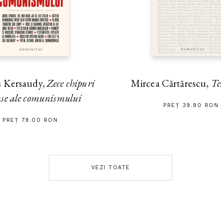
s Kersaudy,
Zece chipuri
Mircea Cărtărescu,
Te
nse ale comunismului
PREȚ 39.90 RON
PREȚ 79.00 RON
VEZI TOATE