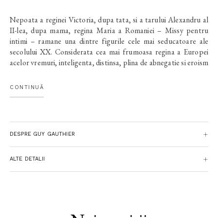
Nepoata a reginei Victoria, dupa tata, si a tarului Alexandru al
II-lea, dupa mama, regina Maria a Romaniei – Missy pentru
intimi – ramane una dintre figurile cele mai seducatoare ale
secolului XX. Considerata cea mai frumoasa regina a Europei
acelor vremuri, inteligenta, distinsa, plina de abnegatie si eroism
in anii Primului Razboi Mondial, fire optimista si comunicativa,
Missy i-a impresionat pe Carol I al Romaniei, pe imparatul
CONTINUĂ
german Wilhelm al II-lea, pe Eduard al VII-lea al Angliei, pe
Clemenceau, Poincaré sau Churchill, ba chiar si pe Hitler.
Guy Gauthier, magistrat si istoric francez specializat in istoria
Romaniei, face portretul unei personalitati care s-a remarcat in
DESPRE GUY GAUTHIER
politica, literatura si arte, dar si in razboi.
ALTE DETALII