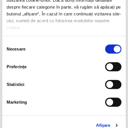
utilizarea cookie-urilor. Dacă doriți informații detaliate
despre fiecare categorie în parte, vă rugăm să apăsați pe
butonul „
afișare
“. În cazul în care continuați vizitarea site-
ului, sunteți de acord cu folosirea modulelor noastre
cookie.
Selecția
Necesare
consimțământului
Preferinţe
Statistici
Thierry Wolton,
Lumea noastră orwelliană
Marketing
PREȚ 49.00 RON
Afişare