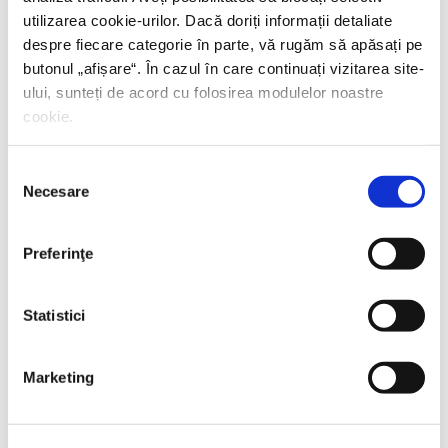
utilizarea cookie-urilor. Dacă doriți informații detaliate
despre fiecare categorie în parte, vă rugăm să apăsați pe
butonul „
afișare
“. În cazul în care continuați vizitarea site-
ului, sunteți de acord cu folosirea modulelor noastre
cookie.
Selecția
Necesare
consimțământului
Preferinţe
Statistici
Thierry Wolton,
Lumea noastră orwelliană
Marketing
PREȚ 49.00 RON