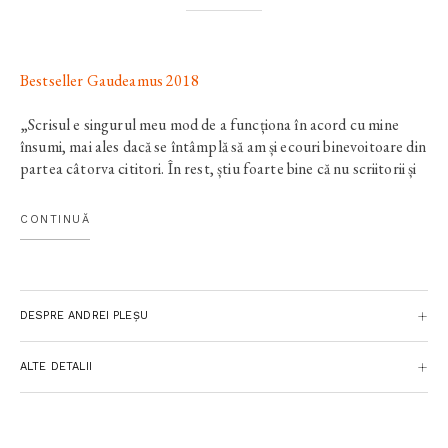
Bestseller Gaudeamus 2018
„Scrisul e singurul meu mod de a funcționa în acord cu mine
însumi, mai ales dacă se întâmplă să am și ecouri binevoitoare din
partea câtorva cititori. În rest, știu foarte bine că nu scriitorii și
artiștii în genere determină mersul lumii. Rostul lor este doar,
uneori, să o facă suportabilă. Sau pur și simplu să o povestească,
CONTINUĂ
cu un glas obosit sau ironic, în ideea că, în anumite situații,
întunecimea se poate «salva», melancolic, prin comentariu...“
— ANDREI PLEȘU
DESPRE ANDREI PLEȘU
ALTE DETALII