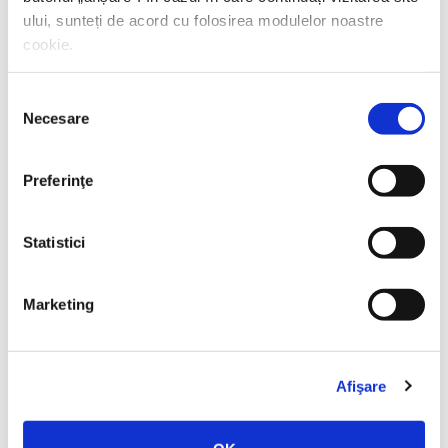
ului, sunteți de acord cu folosirea modulelor noastre
cookie.
Selecția
Necesare
consimțământului
Preferinţe
Yascha Mounk,
Capcana identității
Statistici
PREȚ 97.00 RON
Marketing
Afişare