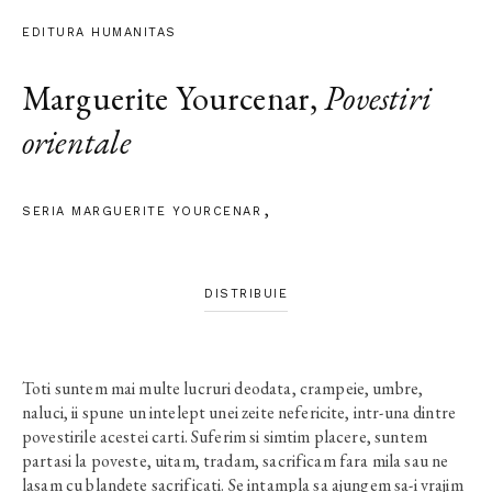
EDITURA HUMANITAS
Marguerite Yourcenar
,
Povestiri
orientale
SERIA MARGUERITE YOURCENAR
DISTRIBUIE
Toti suntem mai multe lucruri deodata, crampeie, umbre,
naluci, ii spune un intelept unei zeite nefericite, intr-una dintre
povestirile acestei carti. Suferim si simtim placere, suntem
partasi la poveste, uitam, tradam, sacrificam fara mila sau ne
lasam cu blandete sacrificati. Se intampla sa ajungem sa-i vrajim