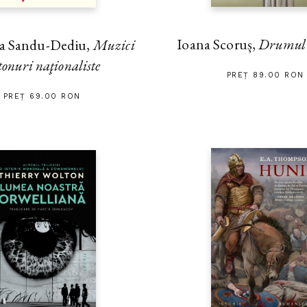
Ioana Scoruș,
Drumul s
na Sandu-Dediu,
Muzici
tonuri naţionaliste
PREȚ 89.00 RON
PREȚ 69.00 RON