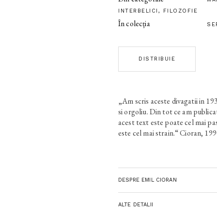
INTERBELICI
,
FILOZOFIE
În colecția
SE
DISTRIBUIE
„Am scris aceste divagatii in 19
si orgoliu. Din tot ce am publica
acest text este poate cel mai pas
este cel mai strain.“ Cioran, 19
DESPRE EMIL CIORAN
ALTE DETALII