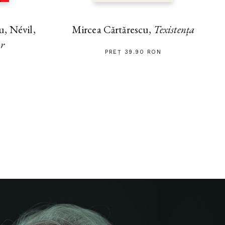
, Névil,
Mircea Cărtărescu,
Texistența
ar
PREȚ 39.90 RON