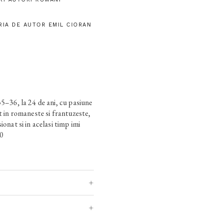
RIA DE AUTOR EMIL CIORAN
35–36, la 24 de ani, cu pasiune
t in romaneste si frantuzeste,
ionat si in acelasi timp imi
90