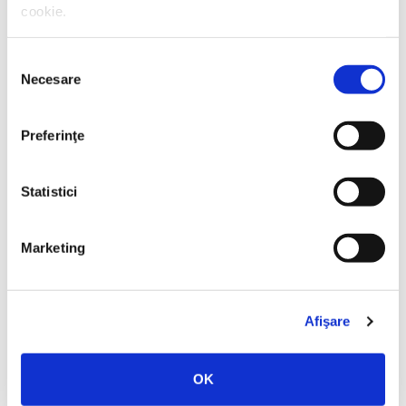
cookie.
Selecția
Necesare
consimțământului
Preferinţe
Thierry Wolton,
Lumea noastră orwelliană
PREȚ 49.00 RON
Statistici
Marketing
Afişare
OK