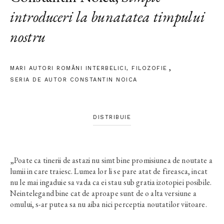
introduceri la bunatatea timpului
nostru
MARI AUTORI ROMÂNI INTERBELICI
,
FILOZOFIE
SERIA DE AUTOR CONSTANTIN NOICA
DISTRIBUIE
„Poate ca tinerii de astazi nu simt bine promisiunea de noutate a
lumii in care traiesc. Lumea lor li se pare atat de fireasca, incat
nu le mai ingaduie sa vada ca ei stau sub gratia izotopiei posibile.
Neintelegand bine cat de aproape sunt de o alta versiune a
omului, s-ar putea sa nu aiba nici perceptia noutatilor viitoare.
Este atunci datoria celor mai in varsta, si tocmai a celor pe care