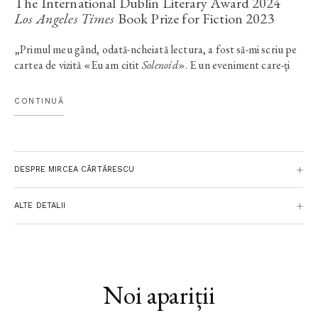
The International Dublin Literary Award 2024
Los Angeles Times
Book Prize for Fiction 2023
„Primul meu gând, odată-ncheiată lectura, a fost să-mi scriu pe
cartea de vizită «Eu am citit
Solenoid
». E un eveniment care-ți
taie oarecum viața în două: cine va citi cartea va înceta să mai fie
un cititor de rând." — GABRIEL LIICEANU
CONTINUĂ
Doru Căstăian, „Despre ontologia
Solenoidului
sau grădina
universurilor ce se bifurcă“
(Bookhub.ro,
ianuarie 2016)
Liviu Cangeopol, „Nașterea literaturii“
(Contributorrs.ro,
DESPRE MIRCEA CĂRTĂRESCU
ianuarie 2016)
Ioana Pârvulescu,
Solenoid
. „Ţipătul vieţii“
(LaPunkt.ro,
decembrie 2015)
ALTE DETALII
Noi apariții