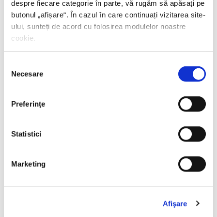
despre fiecare categorie în parte, vă rugăm să apăsați pe
butonul „
afișare
“. În cazul în care continuați vizitarea site-
ului, sunteți de acord cu folosirea modulelor noastre
cookie.
Selecția
Necesare
consimțământului
Preferinţe
Statistici
Thierry Wolton,
Lumea noastră orwelliană
Marketing
PREȚ 49.00 RON
Afişare