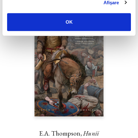
Afişare
OK
E.A. Thompson,
Hunii