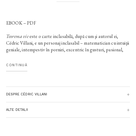
EBOOK – PDF
Teorema vie
este o carte inclasabilă, după cum şi autorul ei,
Cédric Villani, e un personaj inclasabil – matematician cu intuiţii
geniale, intempestiv în porniri, excentric în gusturi, pasional,
nonconformist şi înduioşător de cald. Devenit încă de tânăr
vedetă a ştiinţei, răsplătit cu Medalia Fields (echivalentul
CONTINUĂ
Nobelului) în matematică, Villani ne spune în
Teorema vie
povestea aventuroasă a unei demonstraţii – sau, mai curând, o
pune în scenă, apelând la un arsenal literar surprinzător de
bogat.
DESPRE CÉDRIC VILLANI
ALTE DETALII