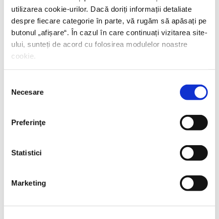
utilizarea cookie-urilor. Dacă doriți informații detaliate
despre fiecare categorie în parte, vă rugăm să apăsați pe
butonul „
afișare
“. În cazul în care continuați vizitarea site-
ului, sunteți de acord cu folosirea modulelor noastre
cookie.
Selecția
Necesare
consimțământului
Preferinţe
Statistici
Thierry Wolton,
Lumea noastră orwelliană
Marketing
PREȚ 49.00 RON