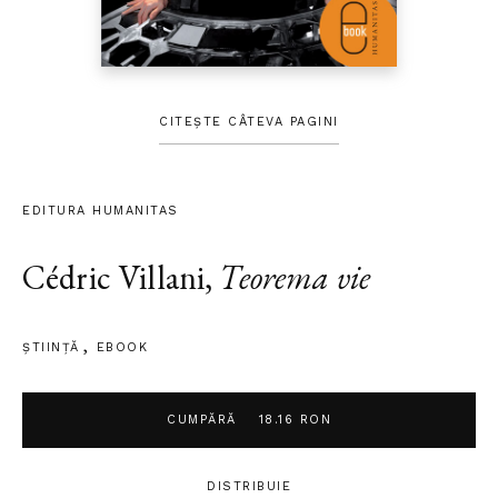
CITEȘTE CÂTEVA PAGINI
EDITURA HUMANITAS
Cédric Villani
,
Teorema vie
ȘTIINŢĂ
EBOOK
CUMPĂRĂ
18.16 RON
DISTRIBUIE