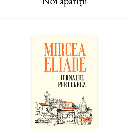
Noi apariții
PĂTRĂȘCONIU