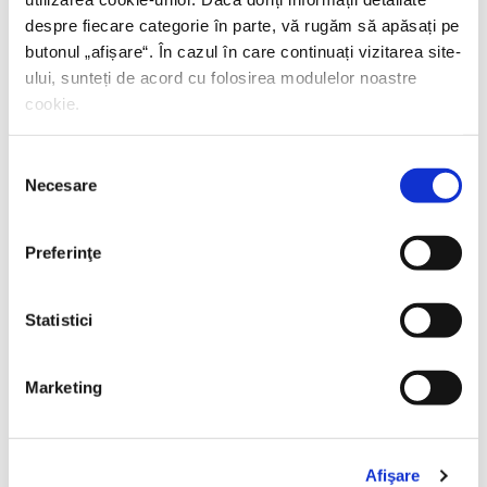
despre fiecare categorie în parte, vă rugăm să apăsați pe
butonul „
afișare
“. În cazul în care continuați vizitarea site-
ului, sunteți de acord cu folosirea modulelor noastre
cookie.
Selecția
Necesare
consimțământului
Preferinţe
Statistici
Thierry Wolton,
Lumea noastră orwelliană
Marketing
PREȚ 49.00 RON
Afişare