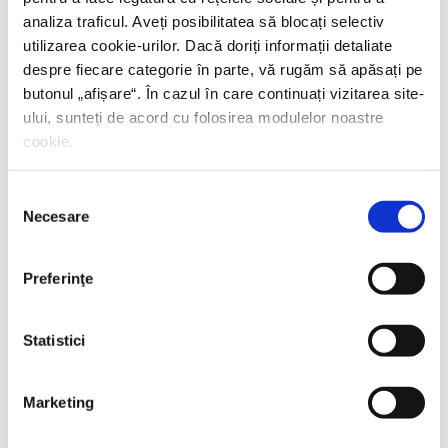
analiza traficul. Aveți posibilitatea să blocați selectiv
utilizarea cookie-urilor. Dacă doriți informații detaliate
despre fiecare categorie în parte, vă rugăm să apăsați pe
butonul „
afișare
“. În cazul în care continuați vizitarea site-
ului, sunteți de acord cu folosirea modulelor noastre
cookie.
Selecția
Necesare
consimțământului
Preferinţe
Statistici
Marketing
Thierry Wolton,
Lumea noastră orwelliană