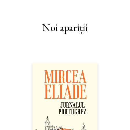
exhaustivă, din satele uitate ale Moldovei până în ungherele
neștiute ale Orientului ortodox, cartea lui Tudor Dinu nu este
doar o amplă reconstituire istorică, ci și o călătorie într-o lume
demult apusă, cu frământările și luptele ei pentru credință,
Noi apariții
bogăție și slavă deșartă.
„Dincolo de sfârșitul lor lamentabil, mănăstirile închinate au
fost vreme de secole nu doar agenți economici esențiali ai Țărilor
Române, ci și însemnate focare de spiritualitate ce au adus pe
teritoriul Moldovei și Țării Românești ortodoxia în varianta ei
greacă și au păstrat vie legătura cu marile centre ale creștinătății
răsăritene. Au continuat să cultive arta ecleziastică de tradiție
bizantină în forme deseori originale și remarcabile, așa cum
sperăm să se convingă cititorul, însoțindu-ne într-un amplu
periplu imagistic ce ne va purta atât prin lăcașurile închinate,
răspândite de-a lungul și de-a latul Țărilor Române, cât și pe
meleagurile Orientului ortodox.“ — TUDOR DINU