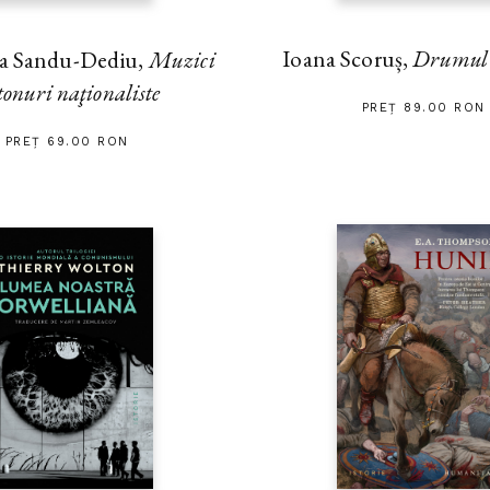
Ioana Scoruș,
Drumul s
na Sandu-Dediu,
Muzici
tonuri naţionaliste
PREȚ 89.00 RON
PREȚ 69.00 RON