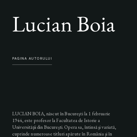
Lucian Boia
PAGINA AUTORULUI
LUCIAN BOIA, născut în Bucureşti la 1 februarie
1944, este profesor la Facultatea de Istorie a
Universităţii din Bucureşti. Opera sa, întinsă şi variată,
cuprinde numeroase titluri apărute în România şi în