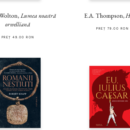
 Wolton,
Lumea noastră
E.A. Thompson,
H
orwelliană
PREȚ 79.00 RON
PREȚ 49.00 RON