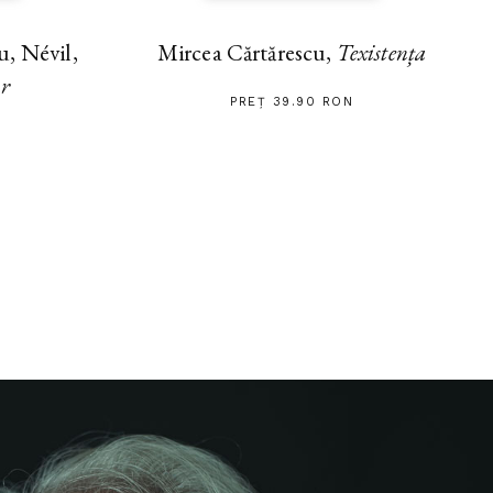
, Névil,
Mircea Cărtărescu,
Texistența
ar
PREȚ 39.90 RON