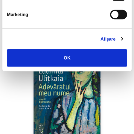
Shiva Rahbaran,
Numele meu e Nevinovăție
Marketing
PREȚ 67.00 RON
Afişare
OK