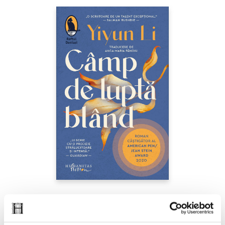
Yiyun Li,
Câmp de luptă blând