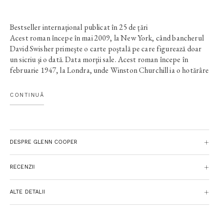
Bestseller internaţional publicat în 25 de ţări
Acest roman începe în mai 2009, la New York, când bancherul
David Swisher primeşte o carte poştală pe care figurează doar
un sicriu şi o dată. Data morţii sale. Acest roman începe în
februarie 1947, la Londra, unde Winston Churchill ia o hotărâre
care îi va împovăra conştiinţa până la sfârşitul zilelor sale. O
hotărâre cumplită, dar necesară. Acest roman începe în iulie
CONTINUĂ
1947, la Washington, când Harry Truman, preşedintele care a
ordonat folosirea bombei atomice, află un secret care ar putea
arunca lumea în haos. Un secret străvechi, însă foarte actual.
Acest roman începe în decembrie 782, pe insula Vectis, când un
DESPRE GLENN COOPER
copil analfabet scrie pe zăpadă nume şi numere. Har divin sau
blestem?Acest roman, dacă este un roman, a început şi nu s-a
sfârşit. S-ar putea ca noi toţi să fim în el, fără să ştim. Pentru că
RECENZII
nimic nu este întâmplător. Pentru că destinul fiecărui om este
deja scris.
ALTE DETALII