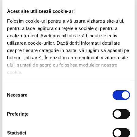
PREȚ 42.00 RON
Acest site utilizează cookie-uri
Folosim cookie-uri pentru a vă ușura vizitarea site-ului,
pentru a face legătura cu rețelele sociale și pentru a
analiza traficul. Aveți posibilitatea să blocați selectiv
utilizarea cookie-urilor. Dacă doriți informații detaliate
despre fiecare categorie în parte, vă rugăm să apăsați pe
butonul „
afișare
“. În cazul în care continuați vizitarea site-
ului, sunteți de acord cu folosirea modulelor noastre
cookie.
Selecția
Necesare
consimțământului
Preferinţe
Statistici