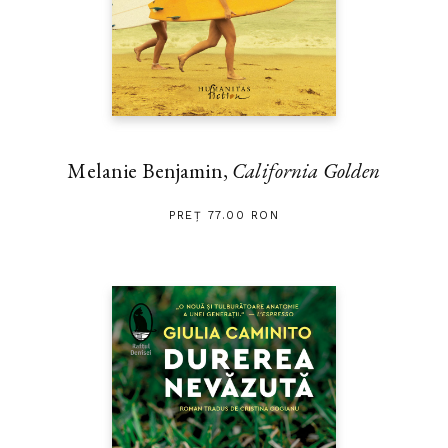
orizontul încețoșat și imprecis al actualității, și nici măcar o carte
despre condiția omului; ci este în primul rând o voce puternică
de scriitor cu o excepțională capacitate de a investiga existența
noastră prin magia limbajului.“ — DINU FLĂMÂND
Melanie Benjamin,
California Golden
PREȚ 77.00 RON