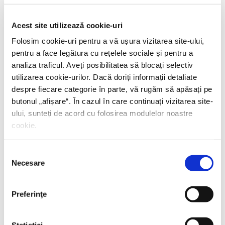
PREȚ 42.00 RON
Acest site utilizează cookie-uri
Folosim cookie-uri pentru a vă ușura vizitarea site-ului,
pentru a face legătura cu rețelele sociale și pentru a
analiza traficul. Aveți posibilitatea să blocați selectiv
utilizarea cookie-urilor. Dacă doriți informații detaliate
despre fiecare categorie în parte, vă rugăm să apăsați pe
butonul „
afișare
“. În cazul în care continuați vizitarea site-
ului, sunteți de acord cu folosirea modulelor noastre
cookie.
Selecția
Necesare
consimțământului
Preferinţe
Statistici