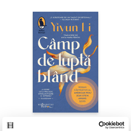
Yiyun Li,
Câmp de luptă blând