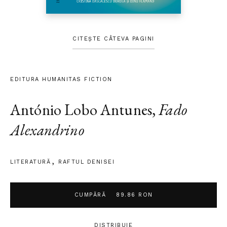
CITEȘTE CÂTEVA PAGINI
EDITURA HUMANITAS FICTION
António Lobo Antunes
,
Fado
Alexandrino
LITERATURĂ
RAFTUL DENISEI
CUMPĂRĂ
89.86 RON
DISTRIBUIE