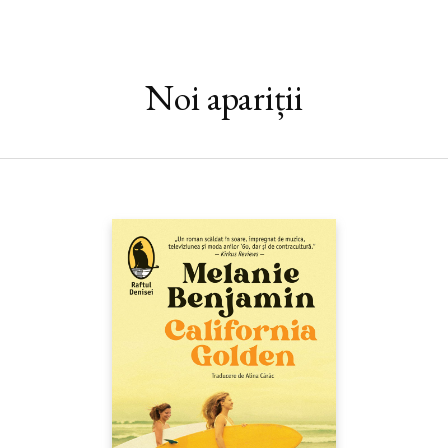
labirintică, polifonică, răscolitoare. Cei patru foști camarazi care
se confesează căpitanului lor, unic oficiant al acestei agape,
rămân mereu, în poveștile relatate sau monologate interior,
soldatul, sublocotenentul, ofițerul de transmisiuni și
Noi apariții
locotenent-colonelul. Pentru ei, existența a devenit un
simulacru: sunt bântuiți nu numai de trecutul militar, ci și de
propriile lașități și iluzii ratate. Revoluția lor a fost una de
mucava, de bâlci, un fals simptom de trezire din letargie al unei
societăți învinse.
Fado Alexandrino
devine astfel cronica unei
lumi lipsite de glorie, care trăiește în amăgire, și tocmai
juxtapunerea vocilor leagă în modul cel mai neașteptat violența
și nostalgia, suferința și deriziunea, cruzimea și vulnerabilitatea.
„Destrămarea tuturor iluziilor este adevăratul final al cărții, dar
în subtext figurează și întrebarea dacă tranziția spre normalitate
e posibilă după decesul imperiilor și al ideologiilor, în acest peisaj
de culori sumbre peste ruinele societăților tradiționale. Cu
precizarea obligatorie că
Fado Alexandrino
nu este nici o oglindă
deformată a societății portugheze într-un deceniu de răscruce,
nici o fabulă ficțională despre moartea vechilor ideologii la