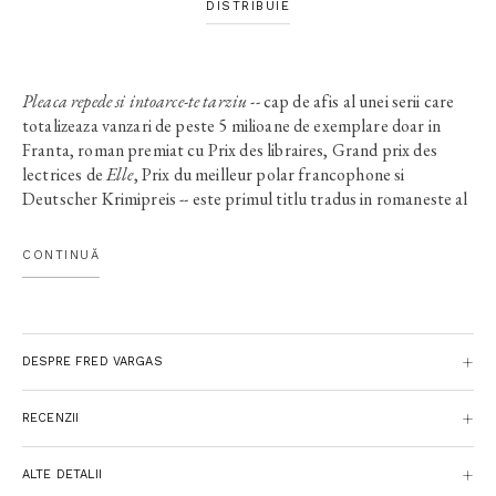
DISTRIBUIE
Pleaca repede si intoarce-te tarziu
-- cap de afis al unei serii care
totalizeaza vanzari de peste 5 milioane de exemplare doar in
Franta, roman premiat cu Prix des libraires, Grand prix des
lectrices de
Elle
, Prix du meilleur polar francophone si
Deutscher Krimipreis -- este primul titlu tradus in romaneste al
celui mai bine vandut autor de romane politiste din Franta.A
fost desenat cu grija, noaptea, pe treisprezece usi ale unor
CONTINUĂ
apartamente din arondismentul 18: un 4 inversat, insotit de
literele CLT. Comisarul Adamsberg fotografiaza acest simbol
enigmatic, dar nu stie ce sa creada: un simplu grafitti sau o
amenintare? La celalalt capat al orasului, un marinar breton
DESPRE FRED VARGAS
reconvertit in crainic local gaseste in cutia lui mesaje ciudate
care prevestesc epidemii si haos. Curand, apare dovada ca
Europa nu s-a schimbat prea mult in ultimii 700 de ani, iar
RECENZII
europenii aproape deloc...
ALTE DETALII