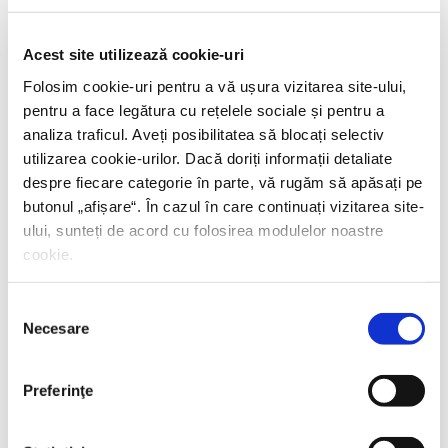
Yiyun Li,
Câmp de luptă blând
PREȚ 42.00 RON
Acest site utilizează cookie-uri
Folosim cookie-uri pentru a vă ușura vizitarea site-ului,
pentru a face legătura cu rețelele sociale și pentru a
analiza traficul. Aveți posibilitatea să blocați selectiv
utilizarea cookie-urilor. Dacă doriți informații detaliate
despre fiecare categorie în parte, vă rugăm să apăsați pe
butonul „
afișare
“. În cazul în care continuați vizitarea site-
ului, sunteți de acord cu folosirea modulelor noastre
cookie.
Selecția
Necesare
consimțământului
Preferinţe