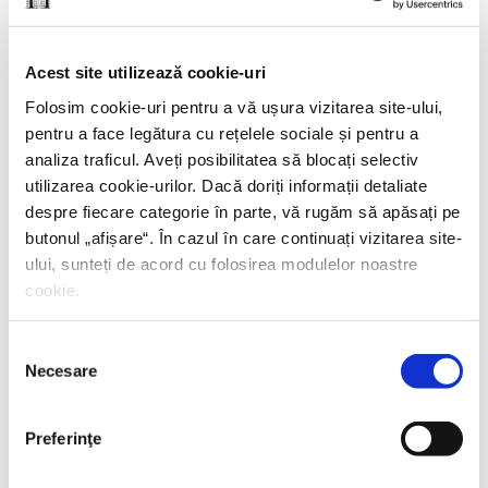
Yiyun Li,
Câmp de luptă blând
Acest site utilizează cookie-uri
PREȚ 42.00 RON
Folosim cookie-uri pentru a vă ușura vizitarea site-ului,
pentru a face legătura cu rețelele sociale și pentru a
analiza traficul. Aveți posibilitatea să blocați selectiv
utilizarea cookie-urilor. Dacă doriți informații detaliate
despre fiecare categorie în parte, vă rugăm să apăsați pe
butonul „
afișare
“. În cazul în care continuați vizitarea site-
ului, sunteți de acord cu folosirea modulelor noastre
cookie.
Selecția
Necesare
consimțământului
Preferinţe