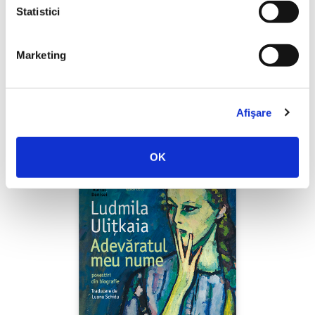
Statistici
Marketing
Shiva Rahbaran,
Numele meu e Nevinovăție
PREȚ 67.00 RON
Afişare
OK