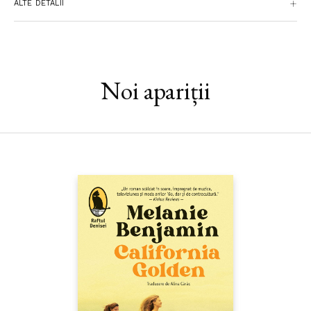
ALTE DETALII
construiește un univers al poveștilor și spectacolului. Copiii
devin regizori ai propriei realități și, cu toate că drumurile lor, pe
parcursul maturizării, se despart, iar războiul îi trimite în direcții
diferite, firele nevăzute care îi leagă sunt puternice precum
oasele balenei din copilărie. Relațiile se transformă, capătă tăceri
Noi apariții
și nuanțe, dar rămân temelia unei legături care sfidează timpul,
distanța și ororile războiului. O saga despre familie, cea pe care o
alegi, despre libertate și puterea salvatoare a teatrului, chiar și
atunci când lumea arde.