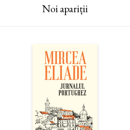
temniţe sau între zidurile convenţiilor şi prejudecăţilor.
Noi apariții