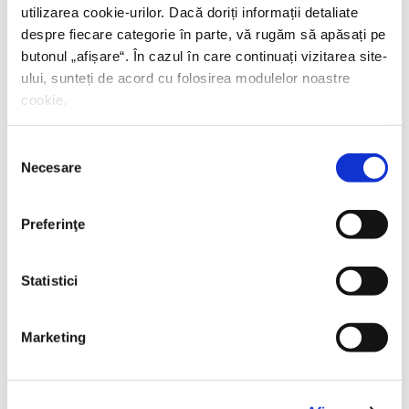
utilizarea cookie-urilor. Dacă doriți informații detaliate
despre fiecare categorie în parte, vă rugăm să apăsați pe
butonul „
afișare
“. În cazul în care continuați vizitarea site-
ului, sunteți de acord cu folosirea modulelor noastre
cookie.
Selecția
Necesare
consimțământului
Preferinţe
Statistici
Thierry Wolton,
Lumea noastră orwelliană
Marketing
PREȚ 49.00 RON